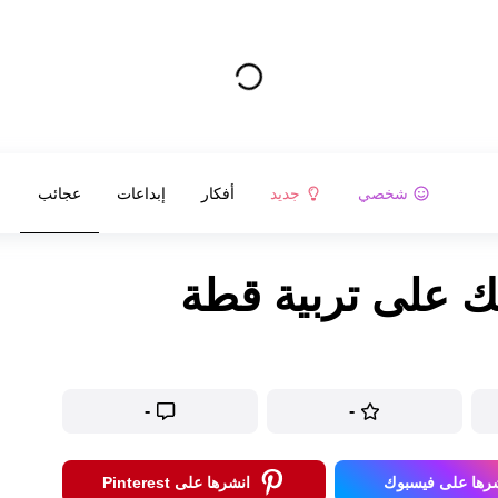
شخصي
جديد
أفكار
إبداعات
عجائب
-
-
رها على فيسبوك
انشرها على Pinterest