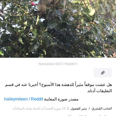
NorscaGas-5027 / Reddit
©
هل عشت موقفاً مثيراً للدهشة هذا الأسبوع؟ أخبرنا عنه في قسم
التعليقات أدناه.
مصدر صورة المعاينة
haileymileen / Reddit
الجانب المُشرق
/
مثير للفضول
/
13 صورة أقنعتنا أن الحياة مليئة بالمفاجآت