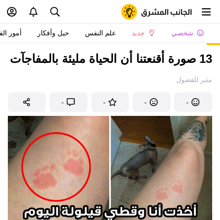
شخصي
جديد
علم النفس
حيل وأفكار
أمور الف
13 صورة أقنعتنا أن الحياة مليئة بالمفاجآت
مثير للفضول
-
-
-
-