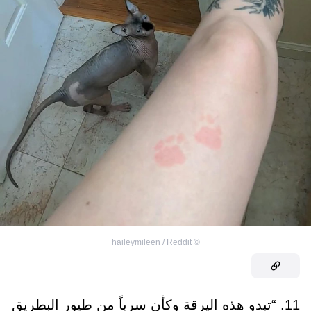
haileymileen / Reddit
©
11. “تبدو هذه اليرقة وكأن سرباً من طيور البطريق