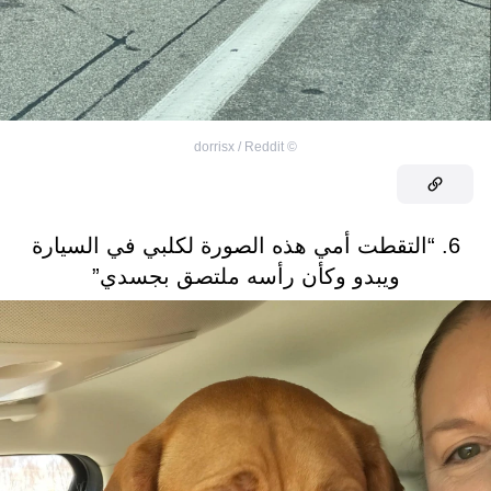
dorrisx / Reddit
©
6. “التقطت أمي هذه الصورة لكلبي في السيارة
ويبدو وكأن رأسه ملتصق بجسدي”