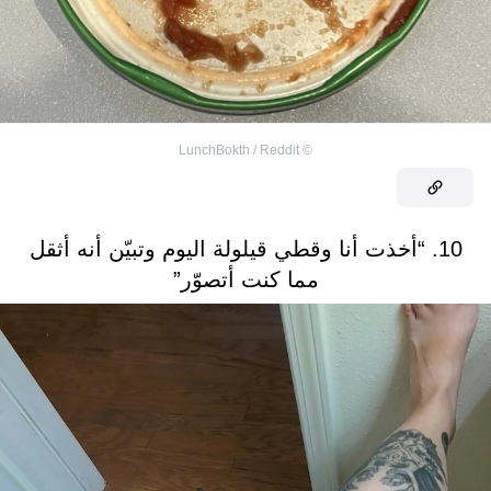
LunchBokth / Reddit
©
10. “أخذت أنا وقطي قيلولة اليوم وتبيّن أنه أثقل
مما كنت أتصوّر”