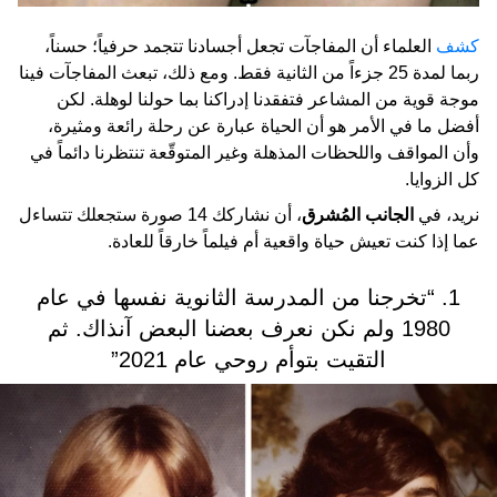
كشف
العلماء أن المفاجآت تجعل أجسادنا تتجمد حرفياً؛ حسناً،
ربما لمدة 25 جزءاً من الثانية فقط. ومع ذلك، تبعث المفاجآت فينا
موجة قوية من المشاعر فتفقدنا إدراكنا بما حولنا لوهلة. لكن
أفضل ما في الأمر هو أن الحياة عبارة عن رحلة رائعة ومثيرة،
وأن المواقف واللحظات المذهلة وغير المتوقّعة تنتظرنا دائماً في
كل الزوايا.
نريد، في
الجانب المُشرق
، أن نشاركك 14 صورة ستجعلك تتساءل
عما إذا كنت تعيش حياة واقعية أم فيلماً خارقاً للعادة.
1. “تخرجنا من المدرسة الثانوية نفسها في عام
1980 ولم نكن نعرف بعضنا البعض آنذاك. ثم
التقيت بتوأم روحي عام 2021”