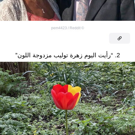
pem4423 / Reddit
©
2. “رأيت اليوم زهرة توليب مزدوجة اللون”