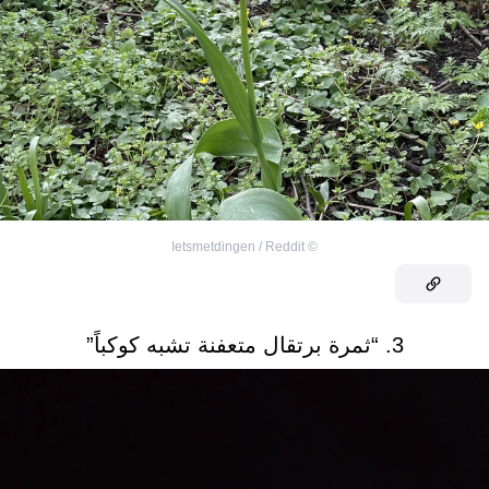
Ietsmetdingen / Reddit
©
3. “ثمرة برتقال متعفنة تشبه كوكباً”