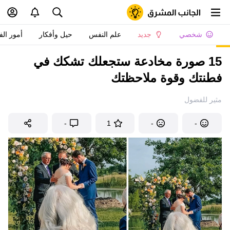
شخصي
جديد
علم النفس
حيل وأفكار
أمور الف
15 صورة مخادعة ستجعلك تشكك في
فطنتك وقوة ملاحظتك
مثير للفضول
-
1
-
-