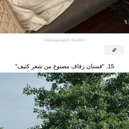
Underagedadult / Reddit
©
15. “فستان زفاف مصنوع من شعر كثيف”