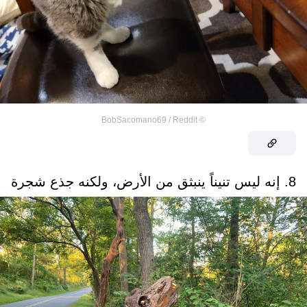
BobSacomano69 / Reddit
©
8. إنه ليس تنيناً ينبثق من الأرض، ولكنه جذع شجرة