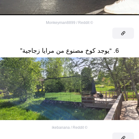
Monkeyman8899 / Reddit
©
6. “يوجد كوخ مصنوع من مرايا زجاجية”
ikebanana / Reddit
©