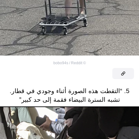
bobo94s / Reddit
©
5. “التقطت هذه الصورة أثناء وجودي في قطار.
تشبه السترة البيضاء فقمة إلى حد كبير”