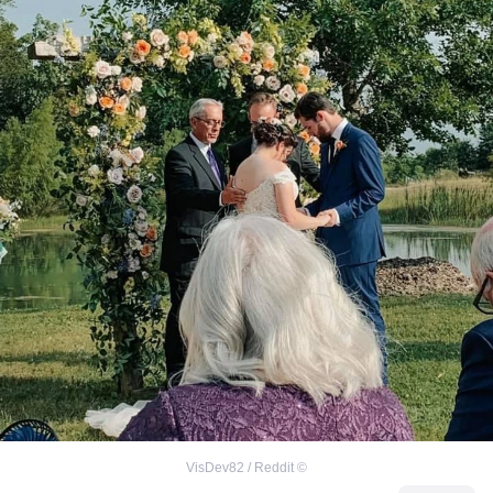
VisDev82 / Reddit
©