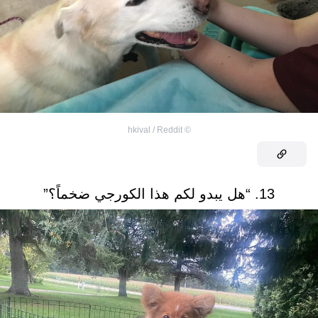
hkival / Reddit
©
13. “هل يبدو لكم هذا الكورجي ضخماً؟”