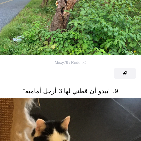
Moxy79 / Reddit
©
9. “يبدو أن قطتي لها 3 أرجل أمامية”