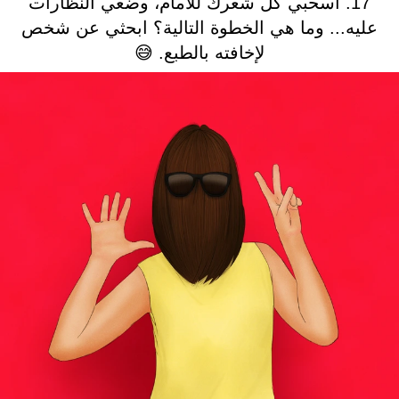
17. اسحبي كل شعرك للأمام، وضعي النظارات
عليه... وما هي الخطوة التالية؟ ابحثي عن شخص
لإخافته بالطبع. 😅