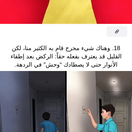
18. وهناك شيء محرج قام به الكثير منا، لكن
القليل قد يعترف بفعله حقاً: الركض بعد إطفاء
الأنوار حتى لا يصطادك “وحش” في الردهة.