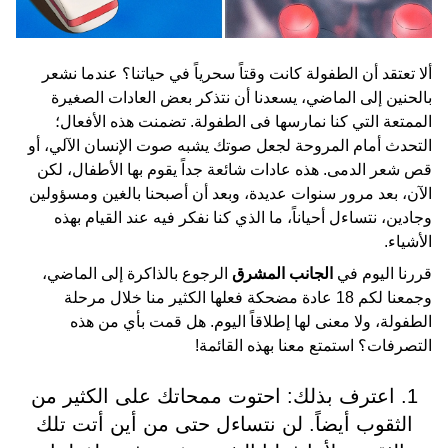
ألا تعتقد أن الطفولة كانت وقتاً سحرياً في حياتنا؟ عندما نشعر
بالحنين إلى الماضي، يسعدنا أن نتذكر بعض العادات الصغيرة
الممتعة التي كنا نمارسها فى الطفولة. تضمنت هذه الأفعال؛
التحدث أمام المروحة لجعل صوتك يشبه صوت الإنسان الآلي، أو
قص شعر الدمى. هذه عادات شائعة جداً يقوم بها الأطفال، لكن
الآن، بعد مرور سنوات عديدة، وبعد أن أصبحنا بالغين ومسؤولين
وجادين، نتساءل أحياناً، ما الذي كنا نفكر فيه عند القيام بهذه
الأشياء.
قررنا اليوم في
الجانب المشرق
الرجوع بالذاكرة إلى الماضي،
وجمعنا لكم 18 عادة مضحكة فعلها الكثير منا خلال مرحلة
الطفولة، ولا معنى لها إطلاقاً اليوم. هل قمت بأي من هذه
التصرفات؟ استمتع معنا بهذه القائمة!
1. اعترف بذلك: احتوت ممحاتك على الكثير من
الثقوب أيضاً. لن نتساءل حتى من أين أتت تلك