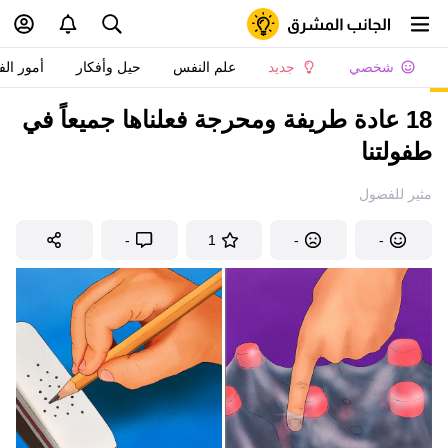
شخصي
جديد
علم النفس
حيل وأفكار
أمور الف
18 عادة طريفة ومحرجة فعلناها جميعاً في
طفولتنا
مثير للفضول
-
1
-
-