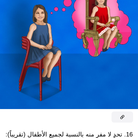
16. تحدٍ لا مفر منه بالنسبة لجميع الأطفال (تقريباً):