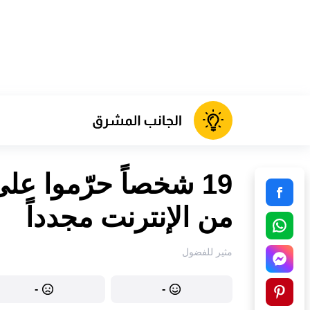
19 شخصاً حرّموا عل
من الإنترنت مجدداً
مثير للفضول
-
-