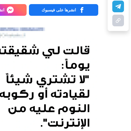
انشرها على فيسبوك
انش