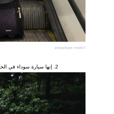
protegehype / reddit
©
2. إنها سيارة سوداء في الحقيقة ولكنها تبدو كالمرآة بعد غسلها