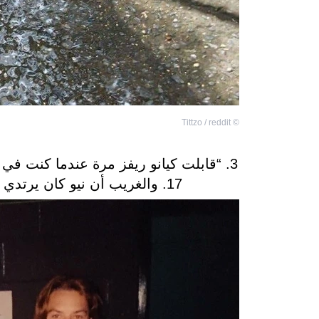
Tittzo / reddit
©
17. والغريب أن نيو كان يرتدي القميص نفسه في المناسبتين كلتيهما”