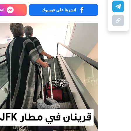
انشرها على فيسبوك
انش