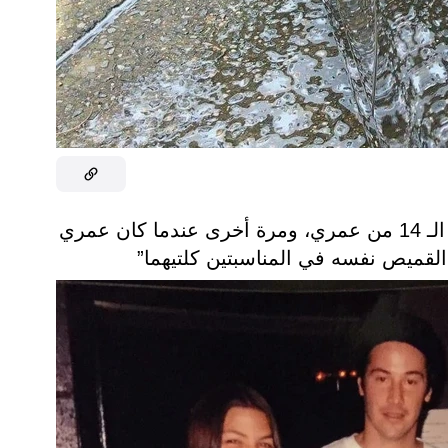
3. “قابلت كيانو ريفز مرة عندما كنت في الـ 14 من عمري، ومرة أخرى عندما كان عمري