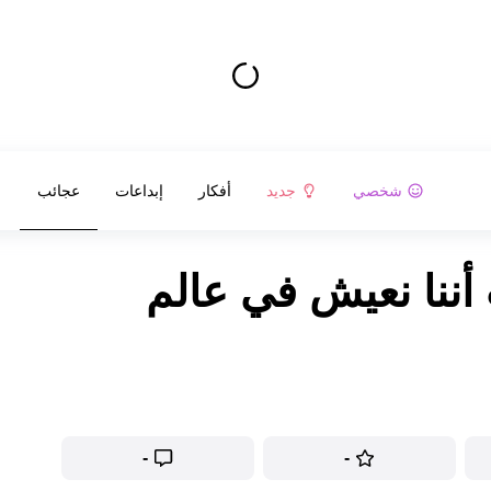
شخصي
جديد
أفكار
إبداعات
عجائب
 أننا نعيش في عالم
-
-