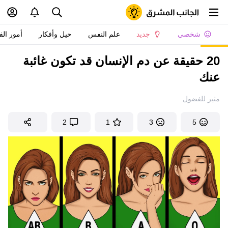
شخصي
جديد
علم النفس
حيل وأفكار
أمور الف
20 حقيقة عن دم الإنسان قد تكون غائبة
عنك
مثير للفضول
2
1
3
5