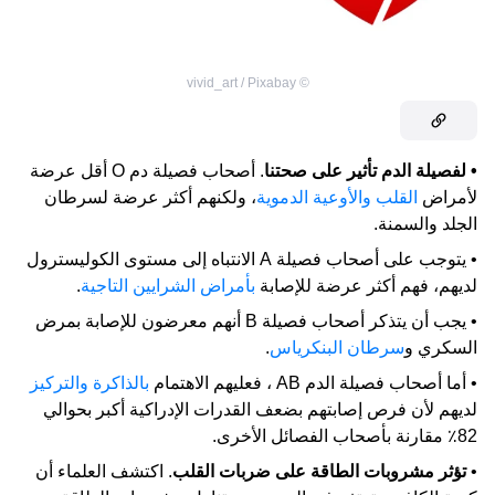
vivid_art / Pixabay
©
• لفصيلة الدم تأثير على صحتنا
. أصحاب فصيلة دم
O
أقل عرضة
لأمراض
القلب والأوعية الدموية
، ولكنهم أكثر عرضة لسرطان
الجلد والسمنة.
• يتوجب على أصحاب فصيلة
A
الانتباه إلى مستوى الكوليسترول
لديهم، فهم أكثر عرضة للإصابة
بأمراض الشرايين التاجية
.
• يجب أن يتذكر أصحاب فصيلة
B
أنهم معرضون للإصابة بمرض
السكري و
سرطان البنكرياس
.
• أما أصحاب فصيلة الدم
AB
، فعليهم الاهتمام
بالذاكرة والتركيز
لديهم لأن فرص إصابتهم بضعف القدرات الإدراكية أكبر بحوالي
82٪ مقارنة بأصحاب الفصائل الأخرى.
•
تؤثر مشروبات الطاقة على ضربات القلب
. اكتشف العلماء أن