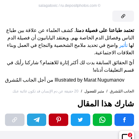
salagatoxic / ru.depositphotos.com
©
تعتمد طباعنا على فصيلة دمنا.
كشف العلماء عن علاقة بين طباع
الناس وفصائل الدم الخاصة بهم. ويعتقد اليابانيون أن فصيلة الدم
لها
تأثير
واضح في تحديد ملامح الشخصية والنجاح في العمل وبناء
العلاقات الاجتماعية.
أيّ الحقائق السابقة بدت لك أكثر إثارة للاهتمام؟ شاركنا رأيك في
قسم التعليقات أدناه!
Illustrated by Marat Nugumanov
من أجل
الجانب المُشرق
الجانب المُشرق
/
مثير للفضول
/
20 حقيقة عن دم الإنسان قد تكون غائبة عنك
شارك هذا المقال
2