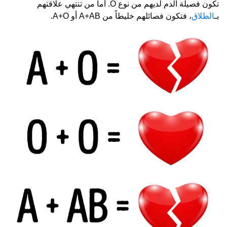
تكون فصيلة الدم لديهم من نوع O. أما من تنتهي علاقتهم
بـ
الطلاق
، فتكون فصائلهم خليطاً من A+AB أو A+O.