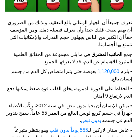
نعرف جميعاً أن الجهاز الوعائي بالغ التعقيد، ولذلك من الضروري
أن تهتم بصحة قلبك جيداً وأن تعرف فصيلة دمك. ومن المؤسف
حقاً أن الكثير من الناس يجهلون حجم القدرات والإمكانيات التي
تتمتع بها أجسامنا.
جمع
الجانب المشرق
في ما يلي مجموعة من الحقائق العلمية
المثيرة للاهتمام عن الدم، قد لا يعرفها الجميع.
• يلزم
1,120,000
بعوضة حتى يتم امتصاص كل الدم من جسم
إنسان بالغ.
• للحفاظ على الدورة الدموية، يخلق القلب قوة ضغط يمكنها دفع
الدم لارتفاع 9 أمتار.
• يمكن للإنسان أن يحيا بدون نبض. في سنة 2012، ركّب الأطباء
جهازاً في جسم كريغ لويس البالغ من العمر 55 عاماً، سمح بتدوير
الدم في جسمه
بدون نبض
.
• عاش ستان لاركين لـ
555 يوماً بدون قلب
وهو ينتظر متبرعاً