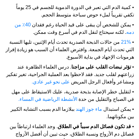
• كمية الدم التي تعبر في الدورة الدموية للجسم في 25 يوماً
تكفي تقريباً لملء حوض سباحة متوسط ​​الحجم.
• يمكن للشخص أن يبقى على قيد الحياة رغم فقدان
40٪ من
دمه
. لكنه سيحتاج لنقل الدم في أسرع وقت ممكن.
•
21%
من حالات الذبحة الصدرية تحدث أيام الإثنين، تليها النسبة
التي تحدث أيام الجمعة. وافترض العلماء أن السبب هو زيادة إفراز
هرمونات الإجهاد في بداية الأسبوع.
•
تؤثر نبضات القلب على مزاجنا
. درس العلماء الظاهرة عند
زراعتهم لقلب جديد. فقد لاحظوا بعد العملية الجراحية، تغير تفكير
ومشاعر وأفعال الرجل المريض
على نحو غير عادي.
• لتقليل خطر الإصابة بذبحة صدرية، عليك الاستيقاظ على مهل
في الصباح والتقليل من حدة
الأنشطة الرياضية في المساء.
• يمكن استبدال
ماء جوز الهند
ببلازما الدم بسبب التشابه الكبير
بين مكوناتهما.
•
قد تكون فصائل الدم سبباً في الطلاق
. وجد العلماء ارتباطاً بين
فصائل دم الأزواج ونسبة الطلاق، حيث تبين أن أفضل الأزواج