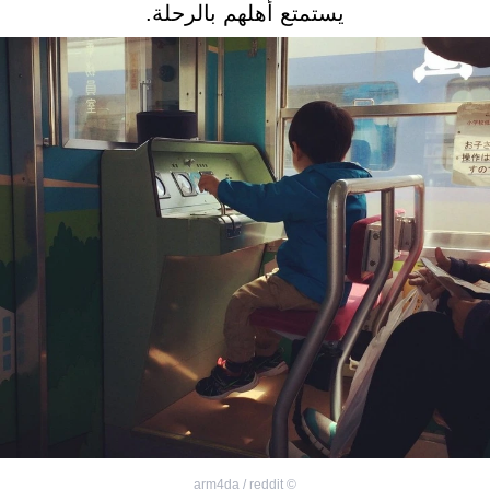
يستمتع أهلهم بالرحلة.
arm4da / reddit
©