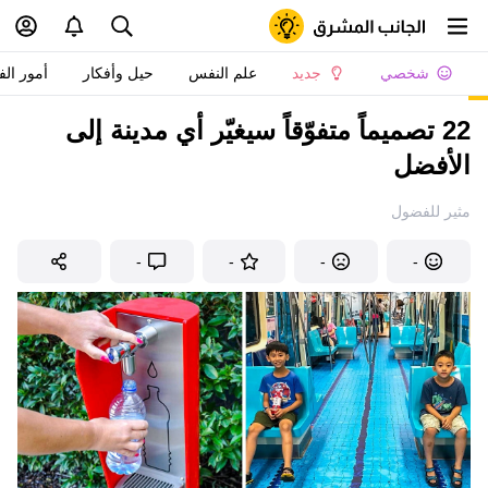
شخصي
جديد
علم النفس
حيل وأفكار
أمور الف
22 تصميماً متفوّقاً سيغيّر أي مدينة إلى
الأفضل
مثير للفضول
-
-
-
-