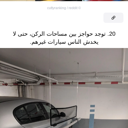
cuttyranking / reddit
©
20. توجد حواجز بين مساحات الركن، حتى لا
يخدش الناس سيارات غيرهم.