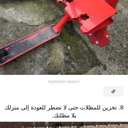
HookWard / reddit
©
8. تخزين للمظلات حتى لا تضطر للعودة إلى منزلك
بلا مظلتك.