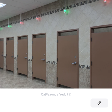
CatPatronus / reddit
©