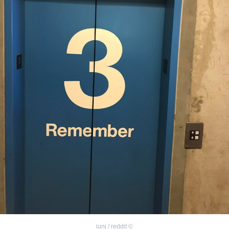
iunj / reddit
©