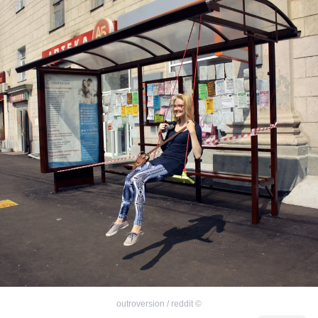
outroversion / reddit
©