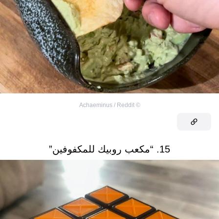
Achaeminus / Reddit
©
15. “مكعب روبيك للمكفوفين”