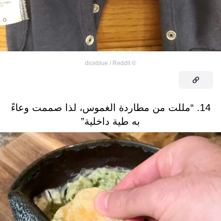
diceblue / Reddit
©
14. “مللت من مطاردة الغموس، لذا صممت وعاءً
به طية داخلية”