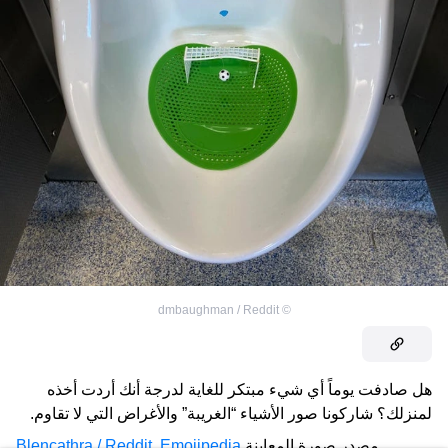
dmbaughman / Reddit
©
هل صادفت يوماً أي شيء مبتكر للغاية لدرجة أنك أردت أخذه
لمنزلك؟ شاركونا صور الأشياء “الغريبة” والأغراض التي لا تقاوم.
مصدر صورة المعاينة
Emojipedia
,
Blencathra / Reddit