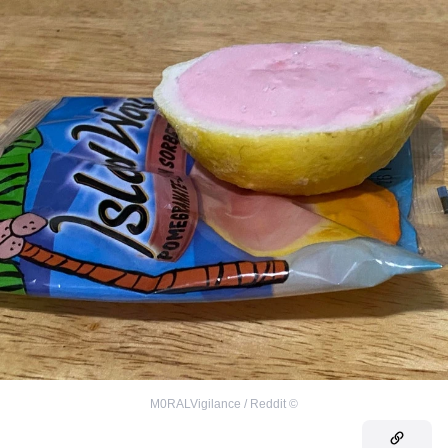
M0RALVigilance / Reddit
©