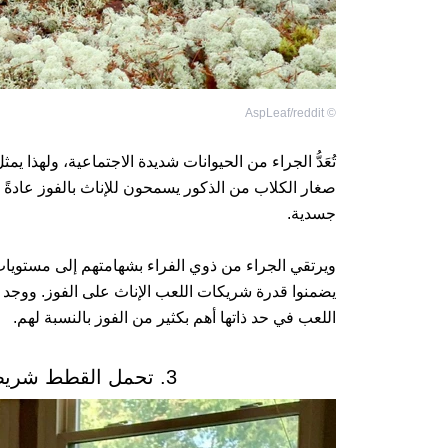
AspLeaf/reddit
©
تُعَدُّ الجراء من الحيوانات شديدة الاجتماعية، ولهذا ي
صغار الكلاب من الذكور يسمحون للإناث بالفوز عادةً أثن
جسدية.
ويرتقي الجراء من ذوي الفراء بشهامتهم إلى مستو
يضمنوا قدرة شريكات اللعب الإناث على الفوز. ووجد
اللعب في حد ذاتها أهم بكثير من الفوز بالنسبة لهم.
3. تحمل القطط شريطاً وراثياً (جينوم) يُشبه البشر