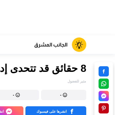
8 حقائق قد تتحدى إدراكك للواقع
مثير للفضول
-
-
انشرها على فيسبوك
انش