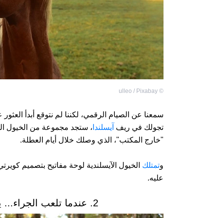
ulleo / Pixabay
©
سمعنا عن الصيام الرقمي، لكننا لم نتوقع أبدأ العثور ع
تجولك في ريف
آيسلندا
، ستجد مجموعة من الخيول الم
"خارج المكتب"، الذي وصلك خلال أيام العطلة.
و
تمتلك
الخيول الآيسلندية لوحة مفاتيح بتصميم كويرت
عليه.
2. عندما تلعب الجراء... يسمح الذكور للإناث بالفوز عادةً