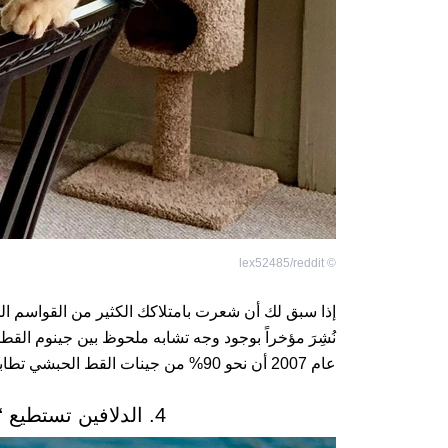
lex52485/reddit
©
إذا سبق لك أن شعرت بامتلاكك الكثير من القواسم ال
نُشِرَ مؤخراً بوجود وجه تشابه ملحوظ بين جينوم الق
عام 2007 أن نحو 90% من جينات القط الحبشي تطابق جينات البشر.
4. الدلافين تستطيع “رؤية” أجنة النساء الحبليات