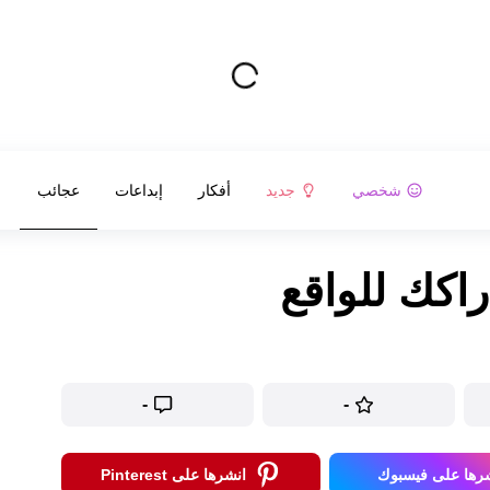
شخصي
جديد
أفكار
إبداعات
عجائب
-
-
رها على فيسبوك
انشرها على Pinterest