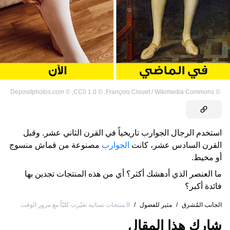
Depositphotos.com
©
,
CC0 1.0
©
,
François Clouet / Wikimedia Commons
©
استخدم الرجال الجوارب تاريخياً في القرن الثاني عشر. وقبل
القرن السادس عشر، كانت
الجوارب
مصنوعة من قماش منسوج
أو مخيط.
ما العنصر الذي أدهشك أكثر؟ أي من هذه المنتجات تجدين بها
فائدة أكبر؟
الجانب المُشرق
/
مثير للفضول
/
8 منتجات نسائية تغيّرت كليّاً مع مرور الوقت
شارك هذا المقال