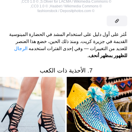
,
CC0 1.0
©
,
S.Oliver for LACMA / Wikimedia Commons
©
,
CC0 1.0
©
,
Haabet / Wikimedia Commons
©
fashionstock / Depositphotos.com
©
عُثر على أول دليل على استخدام المشد في الحضارة المينوسية
القديمة في جزيرة كريت. ومنذ ذلك الحين، خضع هذا العنصر
للعديد من التغييرات — وفي إحدى الفترات استخدمه
الرجال
للظهور بمظهر أنحف.
7. الأحذية ذات الكعب