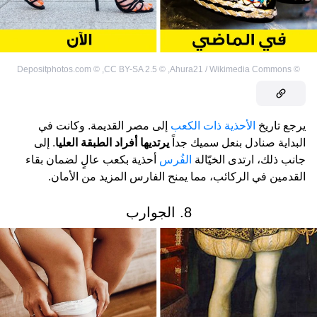
Depositphotos.com
©
,
CC BY-SA 2.5
©
,
Ahura21 / Wikimedia Commons
©
يرجع تاريخ
الأحذية ذات الكعب
إلى مصر القديمة. وكانت في
البداية صنادل بنعل سميك جداً
يرتديها أفراد الطبقة العليا
. إلى
جانب ذلك، ارتدى الخيّالة
الفُرس
أحذية بكعب عالٍ لضمان بقاء
القدمين في الركائب، مما يمنح الفارس المزيد من الأمان.
8. الجوارب