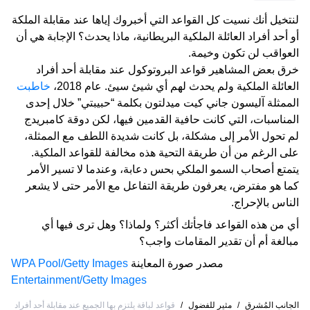
لنتخيل أنك نسيت كل القواعد التي أخبروك إياها عند مقابلة الملكة
أو أحد أفراد العائلة الملكية البريطانية، ماذا يحدث؟ الإجابة هي أن
العواقب لن تكون وخيمة.
خرق بعض المشاهير قواعد البروتوكول عند مقابلة أحد أفراد
العائلة الملكية ولم يحدث لهم أي شيئ سيئ. عام 2018،
خاطبت
الممثلة آليسون جاني كيت ميدلتون بكلمة “حبيبتي” خلال إحدى
المناسبات، التي كانت حافية القدمين فيها، لكن دوقة كامبريدج
لم تحول الأمر إلى مشكلة، بل كانت شديدة اللطف مع الممثلة،
على الرغم من أن طريقة التحية هذه مخالفة للقواعد الملكية.
يتمتع أصحاب السمو الملكي بحس دعابة، وعندما لا تسير الأمر
كما هو مفترض، يعرفون طريقة التفاعل مع الأمر حتى لا يشعر
الناس بالإحراج.
أي من هذه القواعد فاجأتك أكثر؟ ولماذا؟ وهل ترى فيها أي
مبالغة أم أن تقدير المقامات واجب؟
مصدر صورة المعاينة
WPA Pool/Getty Images
Entertainment/Getty Images
الجانب المُشرق
/
مثير للفضول
/
قواعد لباقة يلتزم بها الجميع عند مقابلة أحد أفراد