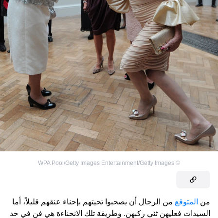
WPA Pool/Getty Images Entertainment/Getty Images
©
من
المتوقع
من الرجال أن يصحبوا تحيتهم بإحناء عنقهم قليلاً، أما
السيدات فعليهن ثني ركبهن. وطريقة تلك الانحناءة هي فن في حد