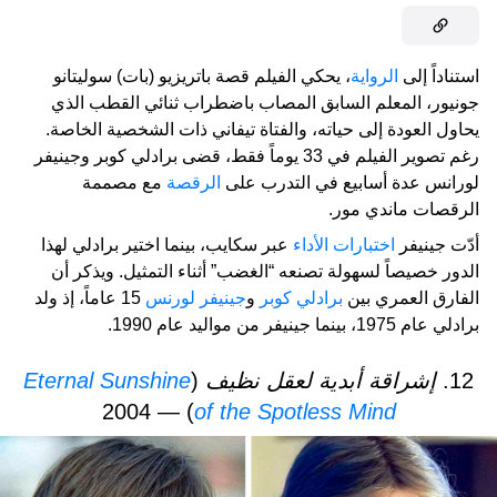
استناداً إلى
الرواية
، يحكي الفيلم قصة باتريزيو (بات) سوليتانو
جونيور، المعلم السابق المصاب باضطراب ثنائي القطب الذي
يحاول العودة إلى حياته، والفتاة تيفاني ذات الشخصية الخاصة.
رغم تصوير الفيلم في 33 يوماً فقط، قضى برادلي كوبر وجينيفر
لورانس عدة أسابيع في التدرب على
الرقصة
مع مصممة
الرقصات ماندي مور.
أدّت جينيفر
اختبارات الأداء
عبر سكايب، بينما اختير برادلي لهذا
الدور خصيصاً لسهولة تصنعه “الغضب” أثناء التمثيل. ويذكر أن
الفارق العمري بين
برادلي كوبر
و
جينيفر لورنس
15 عاماً، إذ ولد
برادلي عام 1975، بينما جينيفر من مواليد عام 1990.
12.
إشراقة أبدية لعقل نظيف
(
Eternal Sunshine
) — 2004
of the Spotless Mind