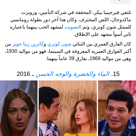
تلتقي فيرجينيا بيكر، المحققة في شركة التأمين، وروبرت
ماكدوجال، اللص المحترف. وكان هذا آخر دور بطولة رومانسي
للممثل شون كونري، وتم
التصويت
لمشهد الحب بينهما باعتباره
ثاني أسوأ مشهد على الإطلاق.
كان الفارق العمري بين الثنائي
شون كونري
و
كاثرين زيتا جونز
من
أكبر الفوارق العمرية المعروفة في السينما، فهو من مواليد 1930،
وهي من مواليد 1969، بفارق 39 عاماً بينهما.
15.
الماء والخضرة والوجه الحسن
ـ
2016