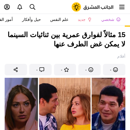
شخصي
جديد
علم النفس
حيل وأفكار
أمور الف
15 مثالاً لفوارق عمرية بين ثنائيات السينما
لا يمكن غض الطرف عنها
أفلام
-
-
-
-