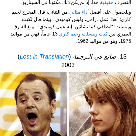
التصرف
حقيقية
جداً، إذ لم يكن ذلك مكتوباً في السيناريو.
وللحصول على أفضل
أداء مثالي
من الثنائي، قال المخرج لجيم
كاري: "هذا عمل درامي، وليس كوميدي“، بينما قال لكيت
وينسلت: “انطلقي كما تشائين، إنه عمل كوميدي!”. يبلغ الفارق
العمري بين
كيت وينسلت
و
جيم كاري
13 عاماً، فهي من مواليد
1975، وهو من مواليد 1962.
13.
ضائع في الترجمة
(
Lost in Translation
) —
2003