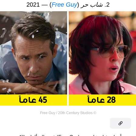
2.
شاب حر
(
Free Guy
) — 2021
Free Guy / 20th Century Studios
©