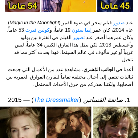
عند
صدور
فيلم سحر في ضوء القمر (
Magic in the Moonlight
)
عام 2014، كان عمر
إيما ستون
19 عاماً، و
كولين فيرث
53 عاماً.
وكان عمرهما أصغر عند
تصوير
الفيلم في الفترة بين يوليو
وأغسطس 2013. لكن يظل هذا الفارق الكبير، 34 عاماً، ليس
غريباً أو غير مألوف في عالم السينما، فهذا يحدث أكثر مما قد
نتخيل.
أعدنا في
الجانب المُشرق
، مشاهدة عدد من الأعمال التي جمعت
ثنائيات تنتمي إلى أجيال مختلفة تماماً لنقارن الفوارق العمرية بين
أصحابها، ولكننا نحذركم من حرق الأحداث المحتمل.
1.
صانعة الفساتين
(
The Dressmaker
) — 2015