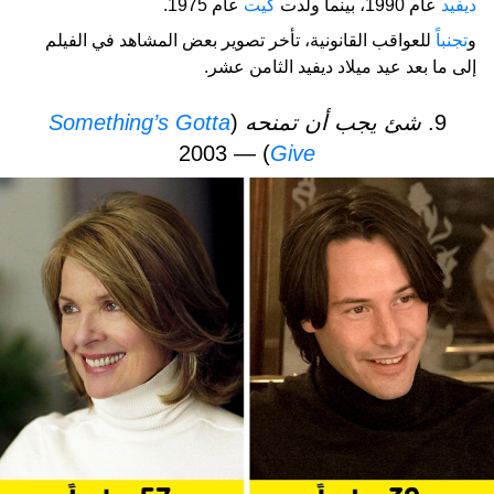
ديفيد
عام 1990، بينما ولدت
كيت
عام 1975.
و
تجنباً
للعواقب القانونية، تأخر تصوير بعض المشاهد في الفيلم
إلى ما بعد عيد ميلاد ديفيد الثامن عشر.
9.
شئ يجب أن تمنحه
(
Something’s Gotta
) — 2003
Give