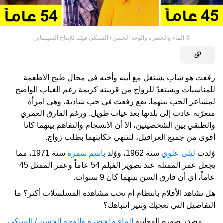
©
الماء والخضرة والوجه الحسن / السبكي فيلم للإنتاج السينمائي
رفعت هو شاب يشتغل مع أبيه وأخيه في مجال طبخ الأطعمة
للمناسبات ويستعدّ للزواج من قريبته كريمة رغم الغياب الواضح
لمشاعر الحب بينهما. يقع رفعت في حب شادية، وهي امرأة
متغرّبة عادت إلى بلدتها بعد غياب طويل. ورغم الفارق العمري
والطبقي بين الشخصيتين، إلا أن الانسجام والتفاهم بينهما كانا
أقوى من جميع العراقيل، لتنتهي حكايتهما بطلب زواج.
وُلدت
ليلى علوي
سنة 1962، ووُلد
باسم سمرة
سنة 1971، مما
يجعل عمر الممثلة عند تصوير الفيلم 54 عاماً وعمر الممثل 45
عاماً، أي أن فارق السن بينهما كان 9 سنوات.
هل تشاهد الأفلام بانتظام أم تحب مشاهدة المسلسلات أكثر؟ ما
التفاصيل التي تعجبك وتثير انتباهك؟
مصدر صورة المعاينة
الماء والخضرة والوجه الحسن / السبكي