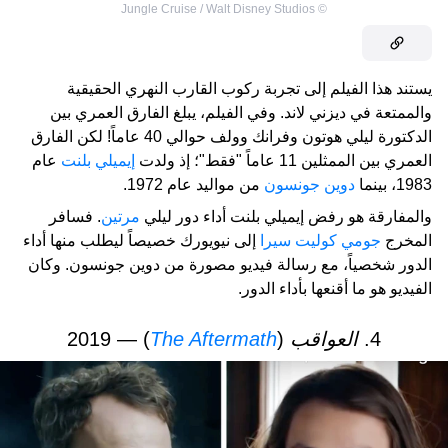
Jungle Cruise / Walt Disney Studios
©
يستند هذا الفيلم إلى تجربة ركوب القارب النهري الحقيقية
والممتعة في ديزني لاند. وفي الفيلم، يبلغ الفارق العمري بين
الدكتورة ليلي هوتون وفرانك وولف حوالي 40 عاماً! لكن الفارق
العمري بين الممثلين 11 عاماً "فقط"؛ إذ ولدت
إيميلي بلنت
عام
1983، بينما
دوين جونسون
من مواليد عام 1972.
والمفارقة هو رفض إيميلي بلنت أداء دور ليلي
مرتين
. فسافر
المخرج
جومي كوليت سيرا
إلى نيويورك خصيصاً ليطلب منها أداء
الدور شخصياً، مع رسالة فيديو مصورة من دوين جونسون. وكان
الفيديو هو ما أقنعها بأداء الدور.
4.
العواقب
(
The Aftermath
) — 2019