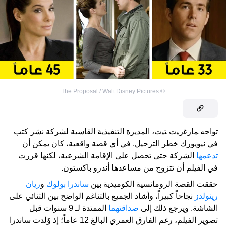
The Proposal / Walt Disney Pictures
©
تواجه ﻤﺎرﻏرﻴت ﺘﻴت، المديرة التنفيذية القاسية لشركة نشر كتب
في نيويورك خطر الترحيل. في أي قصة واقعية، كان يمكن أن
تدعمها
الشركة حتى تحصل على الإقامة الشرعية، لكنها قررت
في الفيلم أن تتزوج من مساعدها أندرو باكستون.
حققت القصة الرومانسية الكوميدية بين
ساندرا بولوك
و
ريان
رينولدز
نجاحاً كبيراً، وأشاد الجميع بالتناغم الواضح بين الثنائي على
الشاشة. ويرجع ذلك إلى
صداقتهما
الممتدة لـ 9 سنوات قبل
تصوير الفيلم، رغم الفارق العمري البالغ 12 عاماً؛ إذ وُلدت ساندرا