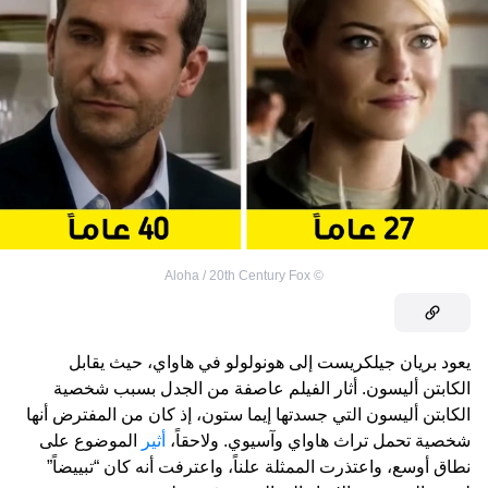
Aloha / 20th Century Fox
©
يعود بريان جيلكريست إلى هونولولو في هاواي، حيث يقابل
الكابتن أليسون. أثار الفيلم عاصفة من الجدل بسبب شخصية
الكابتن أليسون التي جسدتها إيما ستون، إذ كان من المفترض أنها
شخصية تحمل تراث هاواي وآسيوي. ولاحقاً،
أثير
الموضوع على
نطاق أوسع، واعتذرت الممثلة علناً، واعترفت أنه كان “تبييضاً”