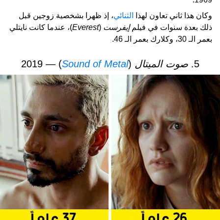
وكان هذا ثاني تعاون لهذا
الثنائي
، إذ ظهرا بشخصية زوجين قبل
ذلك بعدة سنوات في فيلم
إيفرست
(
Everest
)، عندما كانت نايتلي
بعمر الـ 30، وكلارك بعمر الـ 46.
5.
صوت الميتال
(
Sound of Metal
) — 2019