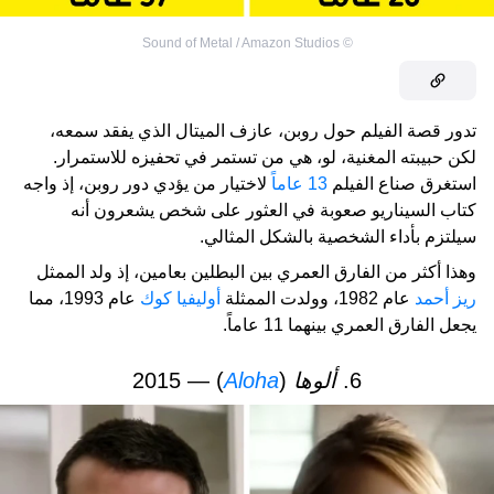
Sound of Metal / Amazon Studios
©
تدور قصة الفيلم حول روبن، عازف الميتال الذي يفقد سمعه،
لكن حبيبته المغنية، لو، هي من تستمر في تحفيزه للاستمرار.
استغرق صناع الفيلم
13 عاماً
لاختيار من يؤدي دور روبن، إذ واجه
كتاب السيناريو صعوبة في العثور على شخص يشعرون أنه
سيلتزم بأداء الشخصية بالشكل المثالي.
وهذا أكثر من الفارق العمري بين البطلين بعامين، إذ ولد الممثل
ريز أحمد
عام 1982، وولدت الممثلة
أوليفيا كوك
عام 1993، مما
يجعل الفارق العمري بينهما 11 عاماً.
6.
ألوها
(
Aloha
) — 2015