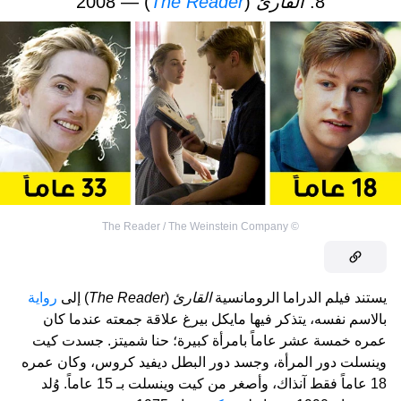
8.
القارئ
(
The Reader
) — 2008
The Reader / The Weinstein Company
©
يستند فيلم الدراما الرومانسية
القارئ
(
The Reader
) إلى
رواية
بالاسم نفسه، يتذكر فيها مايكل بيرغ علاقة جمعته عندما كان
عمره خمسة عشر عاماً بامرأة كبيرة؛ حنا شميتز. جسدت كيت
وينسلت دور المرأة، وجسد دور البطل ديفيد كروس، وكان عمره
18 عاماً فقط آنذاك، وأصغر من كيت وينسلت بـ 15 عاماً. وُلد