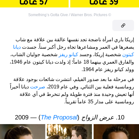
Something’s Gotta Give / Warner Bros. Pictures
©
إريكا باري امرأة ناضجة تجد نفسها عالقة بين علاقة مع شاب
يصغرها في العمر ومشاعرها تجاه رجل أكبر سناً. جسدت
ديانا
كيتون
شخصية إريكا، وجسد
كيانو ريفز
شخصية جوليان الشاب،
والفارق العمري بينهما 18 عاماً؛ إذ ولدت ديانا كيتون عام 1946،
وولد كيانو ريفز عام 1964.
في مرحلة ما بعد صدور الفيلم، انتشرت شائعات بوجود علاقة
رومانسية فعلية بين الثنائي. وفي عام 2019،
صرحت
ديانا أخيراً
أنها تعيش وحيدة منذ فترة طويلة ولم تنخرط في أي علاقة
رومانسية على مدار 35 عاماً تقريباً.
10.
عرض الزواج
(
The Proposal
) — 2009