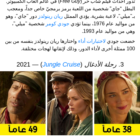
تدور أحداث فيلم
شاب حر
(
Free Guy
) في عالم ألعاب الكمبيوتر.
البطل “جاي” شخصية من اللعبة برمز برمجيّ خاص جداً، ومعجب
بـ"ميلي"، لاعبة بشرية. يؤدي الممثل
ريان رينولدز
دور "جاي"، وهو
من مواليد عام 1976، بينما تؤدي
جودي كومر
شخصية "ميلي"،
وهي من مواليد عام 1993.
خضعت جودي
لاختبارات أداء
واختارها ريان رينولدز بنفسه من بين
100 ممثلة أخرى لأداء الدور، وذلك لإتقانها لهجات مختلفة.
3.
رحلة الأدغال
(
Jungle Cruise
) — 2021