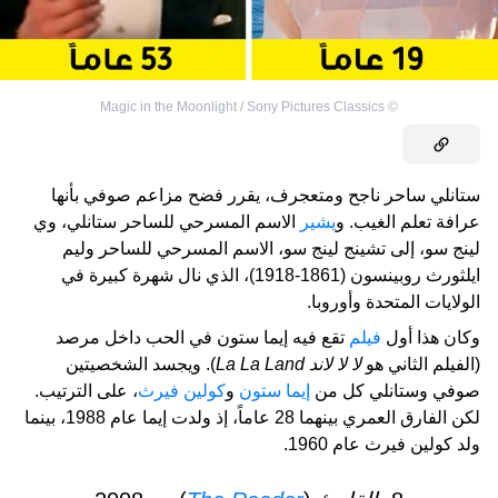
Magic in the Moonlight / Sony Pictures Classics
©
ستانلي ساحر ناجح ومتعجرف، يقرر فضح مزاعم صوفي بأنها
عرافة تعلم الغيب. و
يشير
الاسم المسرحي للساحر ستانلي، وي
لينج سو، إلى تشينج لينج سو، الاسم المسرحي للساحر وليم
ايلثورث روبينسون (1861-1918)، الذي نال شهرة كبيرة في
الولايات المتحدة وأوروبا.
وكان هذا أول
فيلم
تقع فيه إيما ستون في الحب داخل مرصد
(الفيلم الثاني هو
لا لا لاند
La La Land
). ويجسد الشخصيتين
صوفي وستانلي كل من
إيما ستون
و
كولين فيرث
، على الترتيب.
لكن الفارق العمري بينهما 28 عاماً، إذ ولدت إيما عام 1988، بينما
ولد كولين فيرث عام 1960.