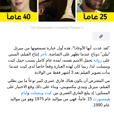
The Dressmaker / Universal Pictures
©
"لقد عدت، أيها الأوغاد!“، هذه أول عبارة تسمعونها من ميرتل
“تيلي” دوناج عندما تظهر على الشاشة.
تأخر
إنتاج الفيلم، المبني
على
رواية
تحمل الاسم نفسه، لمدة عام كامل بسبب حمل كيت
وينسلت. لذا، ربما كان لهذه العبارة وقعاً خاصاً لدى كيت عندما
بدأت تصوير الفيلم بعد 3 أشهر فقط من الولادة.
من المفترض أن يكون هناك فارق عمري كبير نوعاً ما بين بطلي
الفيلم، ميرتل وتيدي مكسويني، وبناء على ذلك وقع الاختيار على
الممثلين؛ إذ يبلغ الفارق العمري بين
كيت وينسلت
و
ليام
هيمسورث
15 عاماً، فهي من مواليد عام 1975 وهو من مواليد
عام 1990.