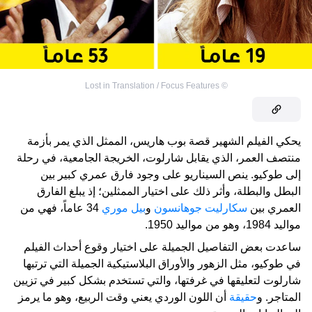
Lost in Translation / Focus Features
©
يحكي الفيلم الشهير قصة بوب هاريس، الممثل الذي يمر بأزمة
منتصف العمر، الذي يقابل شارلوت، الخريجة الجامعية، في رحلة
إلى طوكيو. ينص السيناريو على وجود فارق عمري كبير بين
البطل والبطلة، وأثر ذلك على اختيار الممثلين؛ إذ يبلغ الفارق
العمري بين
سكارليت جوهانسون
و
بيل موري
34 عاماً، فهي من
مواليد 1984، وهو من مواليد 1950.
ساعدت بعض التفاصيل الجميلة على اختيار وقوع أحداث الفيلم
في طوكيو، مثل الزهور والأوراق البلاستيكية الجميلة التي ترتبها
شارلوت لتعليقها في غرفتها، والتي تستخدم بشكل كبير في تزيين
المتاجر. و
حقيقة
أن اللون الوردي يعني وقت الربيع، وهو ما يرمز