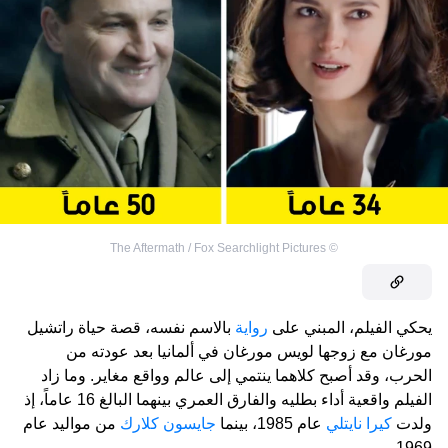
The Aftermath / Fox Searchlight Pictures
©
يحكي الفيلم، المبني على
رواية
بالاسم نفسه، قصة حياة راتشيل
مورغان مع زوجها لويس مورغان في ألمانيا بعد عودته من
الحرب، وقد أصبح كلاهما ينتمي إلى عالم وواقع مغاير. وما زاد
الفيلم واقعية أداء بطليه والفارق العمري بينهما البالغ 16 عاماً، إذ
ولدت
كيرا نايتلي
عام 1985، بينما
جايسون كلارك
من مواليد عام
1969.