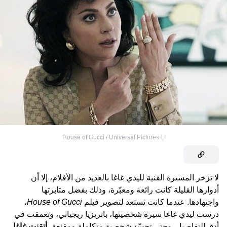
House of Gucci / Universal Pictures
©
لا تزخر المسيرة الفنية لليدي غاغا بالعديد من الأفلام، إلا أن
أدوارها القليلة كانت رائعة ومعبّرة، وذلك بفضل مثابرتها
واجتهادها. عندما كانت تستعد لتصوير فيلم
House of Gucci
،
درست ليدي غاغا سيرة شخصيتها، باتريزيا ريجياني، وتعمقت في
أدق التفاصيل. وحتى تجسّد شخصية متكاملة ومقنعة،
أتقنت غاغا