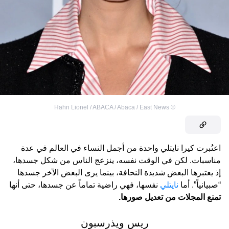
Hahn Lionel / ABACA / Abaca / East News
©
اعتُبرت كيرا نايتلي واحدة من أجمل النساء في العالم في عدة
مناسبات. لكن في الوقت نفسه، ينزعج الناس من شكل جسدها،
إذ يعتبرها البعض شديدة النحافة، بينما يرى البعض الآخر جسدها
“صبيانياً”. أما
نايتلي
نفسها، فهي راضية تماماً عن جسدها، حتى أنها
تمنع المجلات من تعديل صورها.
ريس ويذرسبون