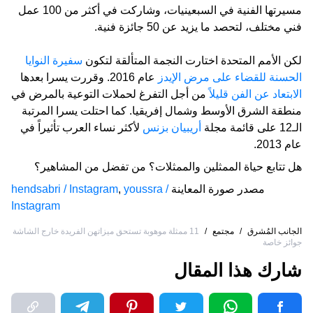
مسيرتها الفنية في السبعينيات، وشاركت في أكثر من 100 عمل
فني مختلف، لتحصد ما يزيد عن 50 جائزة فنية.
لكن الأمم المتحدة اختارت النجمة المتألقة لتكون
سفيرة النوايا
الحسنة للقضاء على مرض الإيدز
عام 2016. وقررت يسرا بعدها
الابتعاد عن الفن قليلاً
من أجل التفرغ لحملات التوعية بالمرض في
منطقة الشرق الأوسط وشمال إفريقيا. كما احتلت يسرا المرتبة
الـ12 على قائمة مجلة
أريبيان بزنس
لأكثر نساء العرب تأثيراً في
عام 2013.
هل تتابع حياة الممثلين والممثلات؟ من تفضل من المشاهير؟
مصدر صورة المعاينة
youssra /
,
hendsabri / Instagram
Instagram
الجانب المُشرق
/
مجتمع
/
11 ممثلة موهوبة تستحق ميزاتهن الفريدة خارج الشاشة
جوائز خاصة
شارك هذا المقال