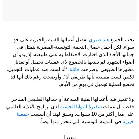
يحب الجميع
هند صبري
بفضل أعمالها الفنية والخيرية على حدٍ
سواء. لكن أجمل خصال النجمة التونسية-المصرية يتمثل في
جمالها الأخاذ الذي اختارت الاحتفاظ به على طبيعته. إذ يبدو أن
أضواء الشهرة لم تقنعها بالخضوع لأي عمليات تجميل أو تعديل
مظهرها الطبيعي. وصرحت
قائلة
: “أنا لست ضد عمليات التجميل،
لكنني لست مقتنعة بأنها طريقي أنا”. وأوضحت رغم ذلك أنها قد
تخضع لعملية تجميل في يومٍ من الأيام.
ولا تتميز هند بأعمالها الفنية المبدعة أو جمالها الطبيعي الساحر
فقط، بل عملت
سفيرةً للنوايا الحسنة
لدى برنامج الأغذية العالمي
على مدار أكثر من 10 سنوات. وسبق لهند أن أسست
جمعيةً
خيرية
في المدينة التونسية التي تنحدر منها أيضاً.
يسرا