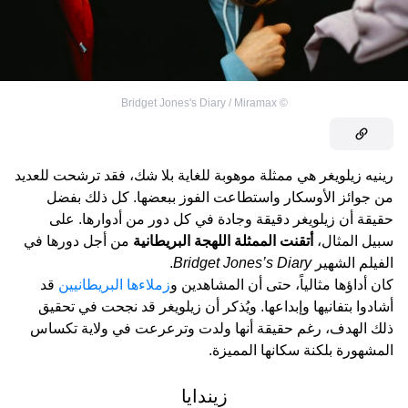
Bridget Jones's Diary / Miramax
©
رينيه زيلويغر هي ممثلة موهوبة للغاية بلا شك، فقد ترشحت للعديد
من جوائز الأوسكار واستطاعت الفوز ببعضها. كل ذلك بفضل
حقيقة أن زيلويغر دقيقة وجادة في كل دور من أدوارها. على
سبيل المثال،
أتقنت الممثلة اللهجة البريطانية
من أجل دورها في
الفيلم الشهير
Bridget Jones’s Diary
.
كان أداؤها مثالياً، حتى أن المشاهدين و
زملاءها البريطانيين
قد
أشادوا بتفانيها وإبداعها. ويُذكر أن زيلويغر قد نجحت في تحقيق
ذلك الهدف، رغم حقيقة أنها ولدت وترعرعت في ولاية تكساس
المشهورة بلكنة سكانها المميزة.
زيندايا