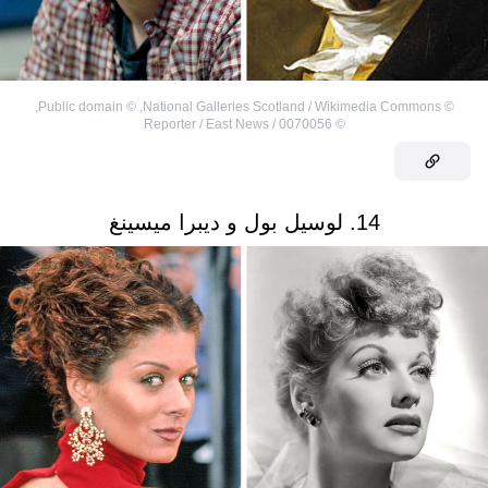
,
Public domain
©
,
National Galleries Scotland / Wikimedia Commons
©
0070056 / Reporter / East News
©
14. لوسيل بول و ديبرا ميسينغ