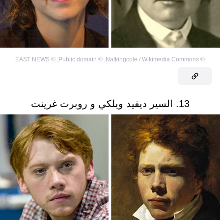
EAST NEWS
©
,
Public domain
©
,
Natkingcole / Wikimedia Commons
©
13. السير ديفيد ويلكي و روبرت غرينت