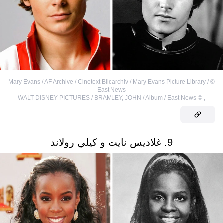
Mary Evans / AF Archive / Cinetext Bildarchiv / Mary Evans Picture Library /
©
East News
WALT DISNEY PICTURES / BRAMLEY, JOHN / Album / East News
©
,
9. غلاديس نايت و كيلي رولاند