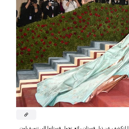
 لتكشف عن ذيل فستان رائع. تحول فستانها إلى تنورة بلون