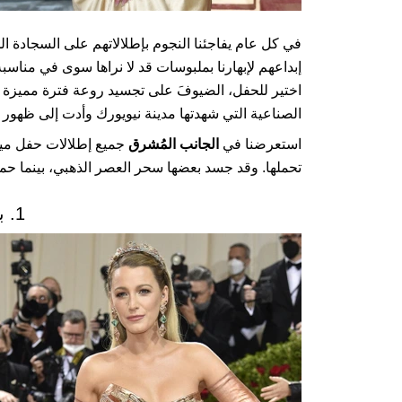
في كل عام يفاجئنا النجوم بإطلالاتهم على السجادة
إبداعهم لإبهارنا بملبوسات قد لا نراها سوى في مناسبة كهذه. في ع
اختير للحفل، الضيوفَ على تجسيد روعة فترة مميزة شهد
الصناعية التي شهدتها مدينة نيويورك وأدت إلى ظهو
استعرضنا في
الجانب المُشرق
جميع إطلالات حفل ميت 
تحملها. وقد جسد بعضها سحر العصر الذهبي، بينما حمل
1. بليك ليفلي