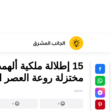
15 إطلالة ملكية أله
مختزلة روعة العصر 
مجتمع
-
-