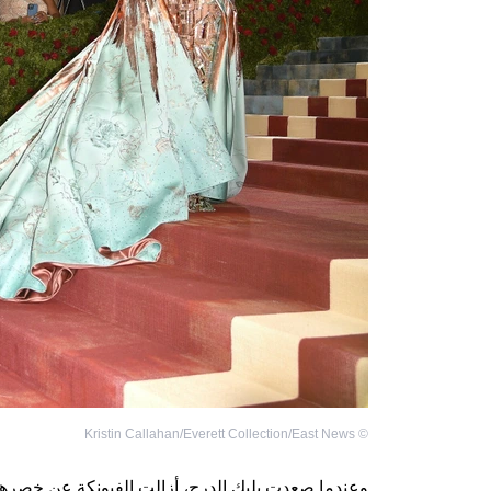
Kristin Callahan/Everett Collection/East News
©
وعندما صعدت بليك الدرج، أزالت الفيونكة عن خصرها