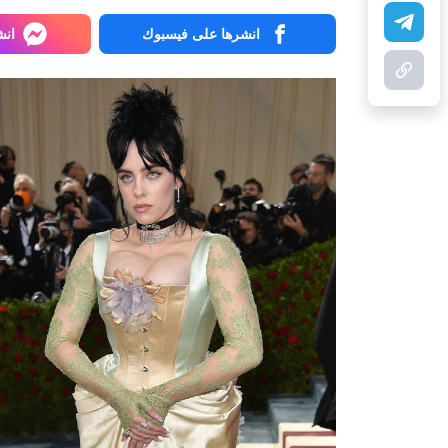
انشرها على فيسبوك
انش