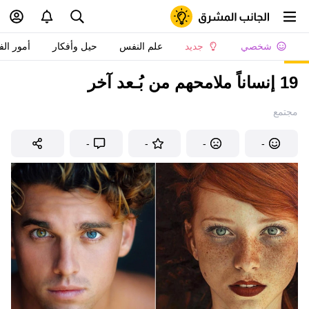
شخصي
جديد
علم النفس
حيل وأفكار
أمور الف
19 إنساناً ملامحهم من بُـعد آخر
مجتمع
-
-
-
-