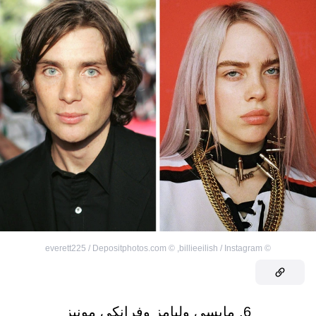
everett225 / Depositphotos.com
©
,
billieeilish / Instagram
©
6. مايسي وليامز وفرانكي مونيز