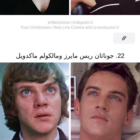
,
brittanysnow / Instagram
©
Four Christmases / New Line Cinema and co-producers
©
22. جوناثان ريس مايرز ومالكولم ماكدويل