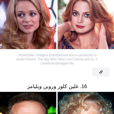
,
HouseSitter / Imagine Entertainment and co-producers
©
Austin Powers: The Spy Who / New Line Cinema and co-
©
producersShagged Me /
16. غلين كلوز وروبن ويليامز