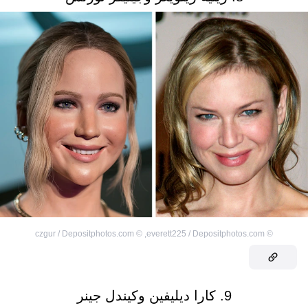
czgur / Depositphotos.com
©
,
everett225 / Depositphotos.com
©
9. كارا ديليفين وكيندل جينر