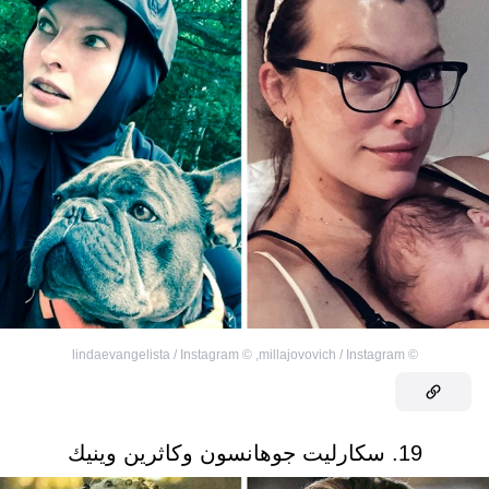
lindaevangelista / Instagram
©
,
millajovovich / Instagram
©
19. سكارليت جوهانسون وكاثرين وينيك