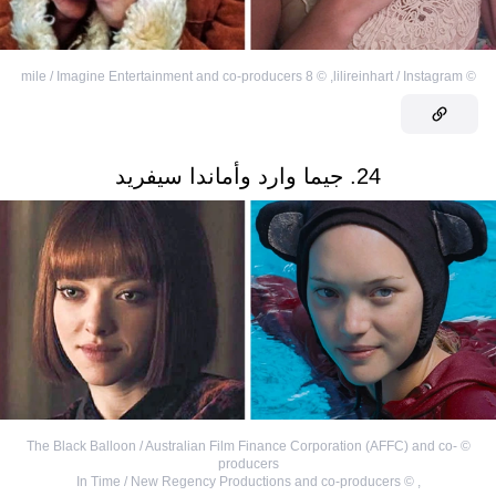
8 mile / Imagine Entertainment and co-producers
©
,
lilireinhart / Instagram
©
24. جيما وارد وأماندا سيفريد
The Black Balloon / Australian Film Finance Corporation (AFFC) and co-
©
producers
In Time / New Regency Productions and co-producers
©
,