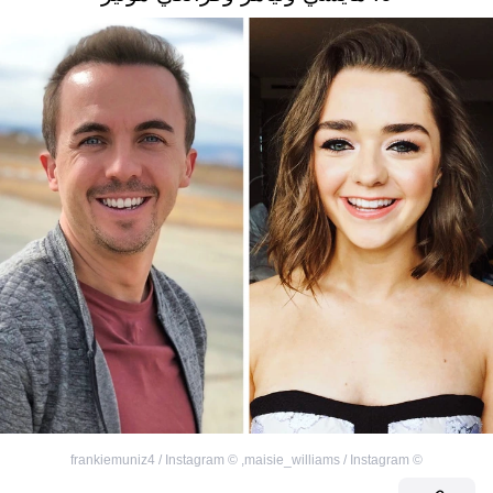
frankiemuniz4 / Instagram
©
,
maisie_williams / Instagram
©