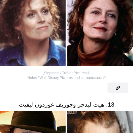
,
Stepmom / TriStar Pictures
©
Holes / Walt Disney Pictures and co-producers
©
13. هيث ليدجر وجوزيف غوردون ليفيت