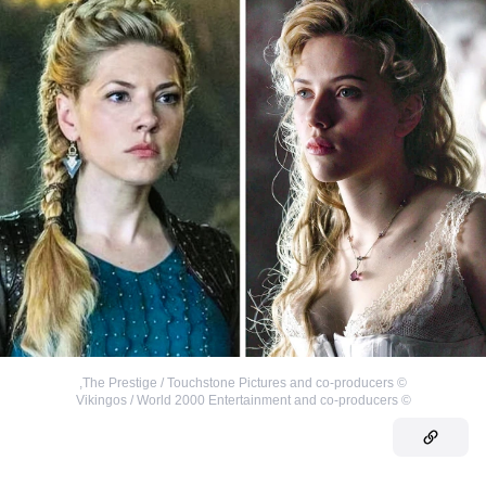
,
The Prestige / Touchstone Pictures and co-producers
©
Vikingos / World 2000 Entertainment and co-producers
©