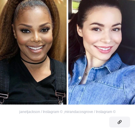
janetjackson / Instagram
©
,
mirandacosgrove / Instagram
©