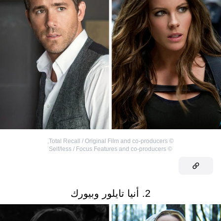
,
Total Recall / Original Film and co-producers
©
Self/less / Focus Features and co-producers
©
2. أنيا تايلور وبيورك