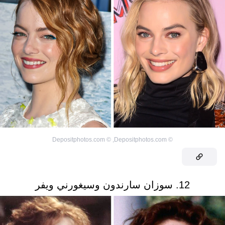
Depositphotos.com
©
,
Depositphotos.com
©
12. سوزان سارندون وسيغورني ويفر