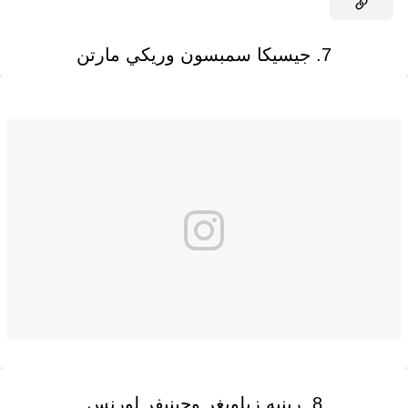
7. جيسيكا سمبسون وريكي مارتن
8. رينيه زيلويغر وجينيفر لورنس