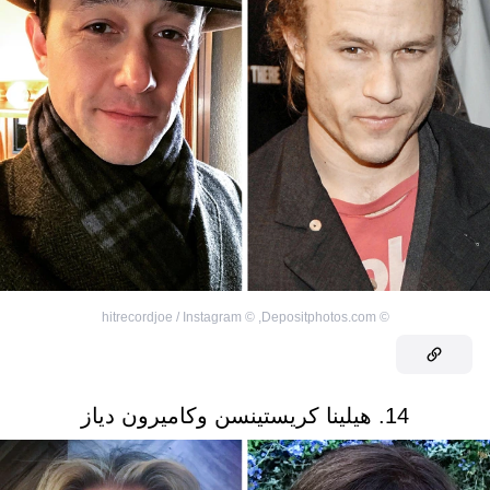
hitrecordjoe / Instagram
©
,
Depositphotos.com
©
14. هيلينا كريستينسن وكاميرون دياز