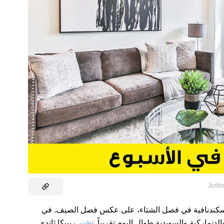
Justi
لاسكندنافية في فصل الشتاء، على عكس فصل الصيف. في
دنماركية والسويدية طوال اليوم تقريباً.
تشير
ريبيكا ثاندي