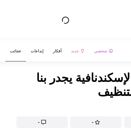
شخصي
جديد
أفكار
إبداعات
عجائب
لإسكندنافية يجدر بنا
التنظيف
-
-