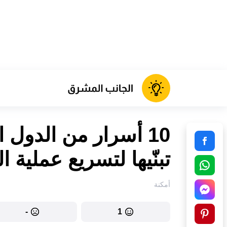
10 أسرار من الدول ا
تبنّيها لتسريع عملية 
أمكنة
-
1