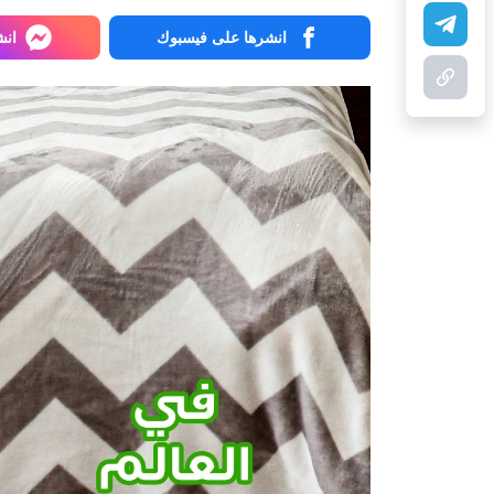
انشرها على فيسبوك
انش