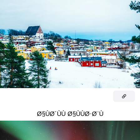
Ø§ÙØ´ÙÙ Ø§ÙÙØ·Ø¨Ù