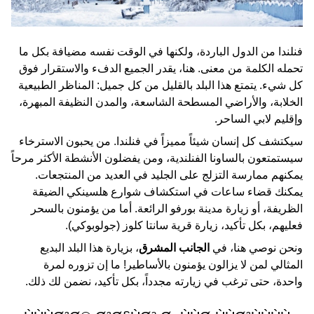
فنلندا من الدول الباردة، ولكنها في الوقت نفسه مضيافة بكل ما
تحمله الكلمة من معنى. هنا، يقدر الجميع الدفء والاستقرار فوق
كل شيء. يتمتع هذا البلد بالقليل من كل جميل: المناظر الطبيعية
الخلابة، والأراضي المسطحة الشاسعة، والمدن النظيفة المبهرة،
وإقليم لابي الساحر.
سيكتشف كل إنسان شيئاً مميزاً في فنلندا. من يحبون الاسترخاء
سيستمتعون بالساونا الفنلندية، ومن يفضلون الأنشطة الأكثر مرحاً
يمكنهم ممارسة التزلج على الجليد في العديد من المنتجعات.
يمكنك قضاء ساعات في استكشاف شوارع هلسينكي الضيقة
الظريفة، أو زيارة مدينة بورفو الرائعة. أما من يؤمنون بالسحر
فعليهم، بكل تأكيد، زيارة قرية سانتا كلوز (جولوبوكي).
ونحن نوصي هنا، في
الجانب المشرق
، بزيارة هذا البلد البديع
المثالي لمن لا يزالون يؤمنون بالأساطير! ما إن تزوره لمرة
واحدة، حتى ترغب في زيارته مجدداً، بكل تأكيد، نضمن لك ذلك.