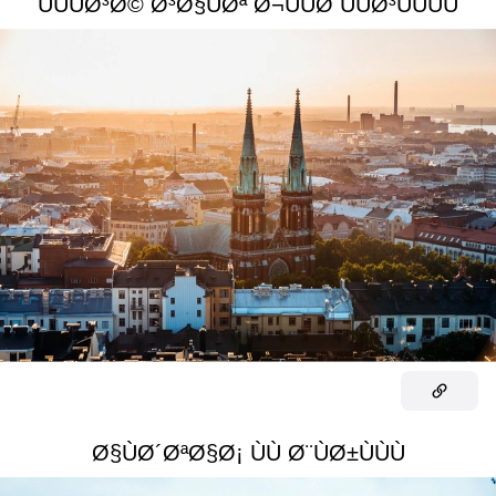
ÙÙÙØ³Ø© Ø³Ø§ÙØª Ø¬ÙÙØ ÙÙØ³ÙÙÙÙ
Ø§ÙØ´ØªØ§Ø¡ ÙÙ Ø¨ÙØ±ÙÙÙ