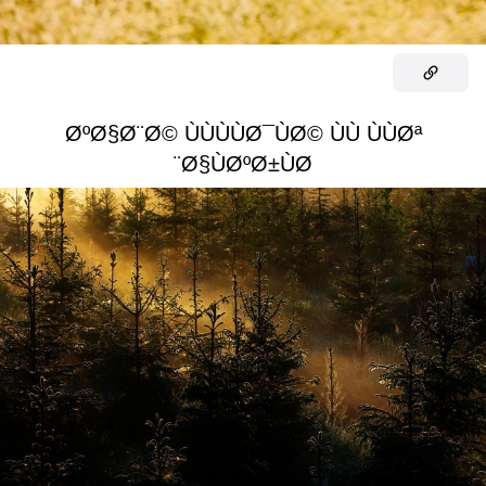
ØºØ§Ø¨Ø© ÙÙÙÙØ¯ÙØ© ÙÙ ÙÙØª
Ø§ÙØºØ±ÙØ¨