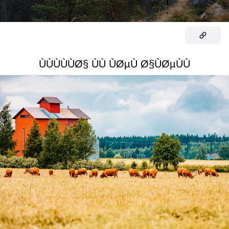
ÙÙÙÙÙØ§ ÙÙ ÙØµÙ Ø§ÙØµÙÙ