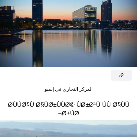
المركز التجاري في إسبو
Ø±ÙØ¬