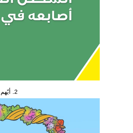
2. أيّهم كائن فضائي؟