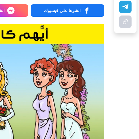
انشرها على فيسبوك
انش