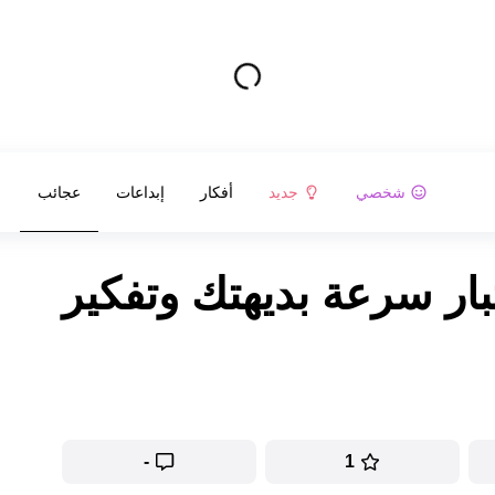
شخصي
جديد
أفكار
إبداعات
عجائب
اختبار سرعة بديهتك وتفكير
-
1