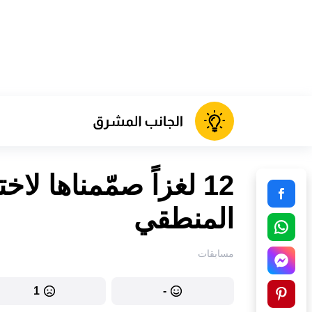
12 لغزاً صمّمناها ل
المنطقي
مسابقات
1
-