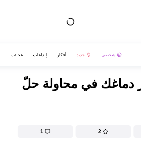
شخصي
جديد
أفكار
إبداعات
عجائب
صر دماغك في محاولة حلّ
1
2