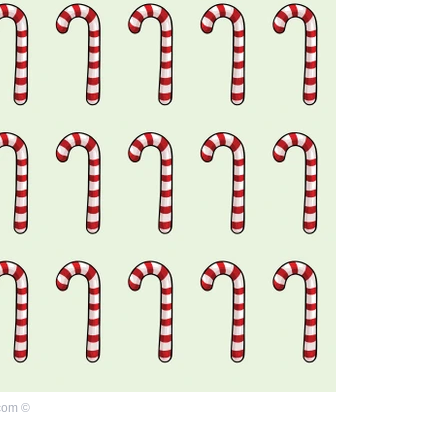
com
©