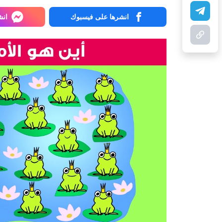
انشرها على فيسبوك
انش