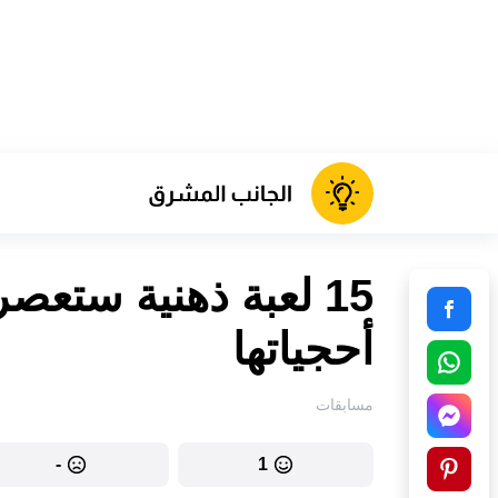
15 لعبة ذهنية ستع
أحجياتها
مسابقات
-
1