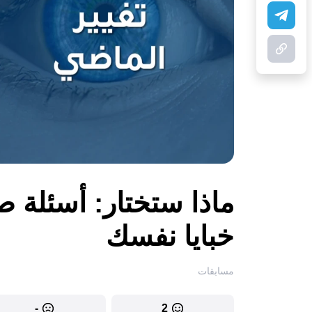
ماذا ستختار: أسئلة ص
خبايا نفسك
مسابقات
-
2