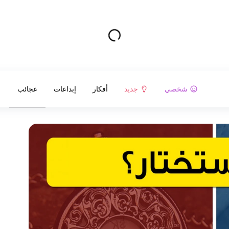
شخصي
جديد
أفكار
إبداعات
عجائب