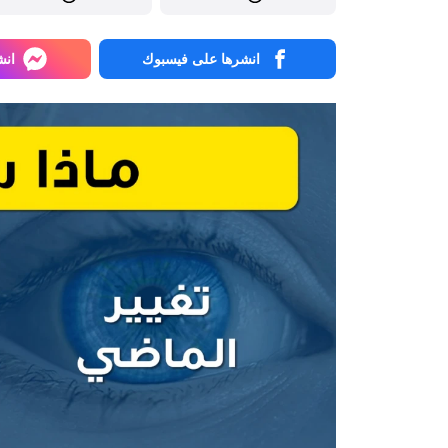
انشرها على فيسبوك
انش