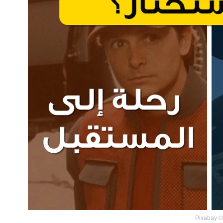
Pixabay
©