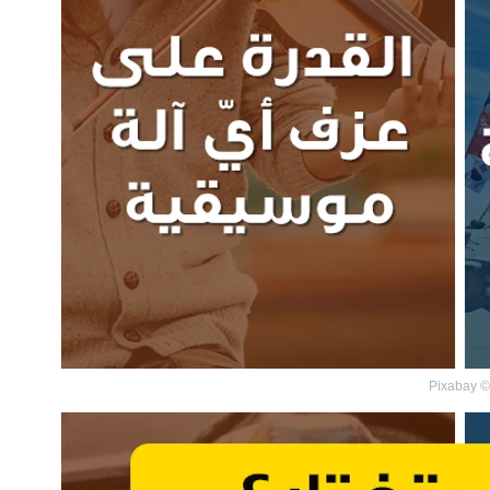
Pixabay
©