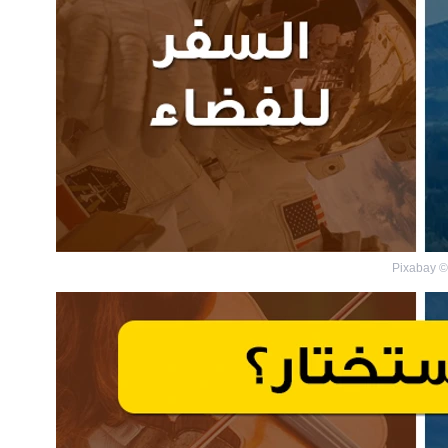
Pixabay
©