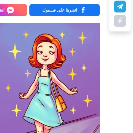
انشرها على فيسبوك
انش