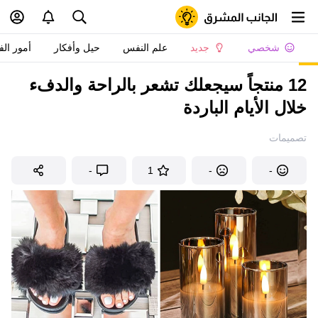
شخصي
جديد
علم النفس
حيل وأفكار
أمور الف
12 منتجاً سيجعلك تشعر بالراحة والدفء
خلال الأيام الباردة
تصميمات
-
1
-
-