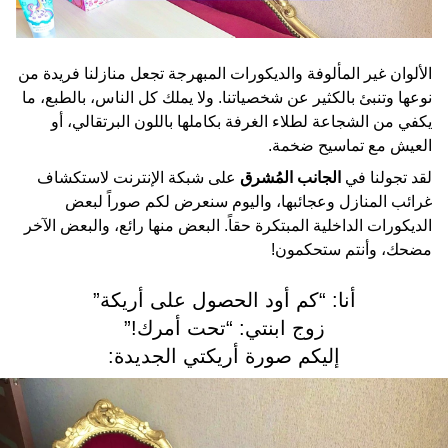
الألوان غير المألوفة والديكورات المبهرجة تجعل منازلنا فريدة من
نوعها وتنبئ بالكثير عن شخصياتنا. ولا يملك كل الناس، بالطبع، ما
يكفي من الشجاعة لطلاء الغرفة بكاملها باللون البرتقالي، أو
العيش مع تماسيح ضخمة.
لقد تجولنا في
الجانب المُشرق
على شبكة الإنترنت لاستكشاف
غرائب المنازل وعجائبها، واليوم سنعرض لكم صوراً لبعض
الديكورات الداخلية المبتكرة حقاً. البعض منها رائع، والبعض الآخر
مضحك، وأنتم ستحكمون!
أنا: “كم أود الحصول على أريكة”
زوج ابنتي: “تحت أمرك!”
إليكم صورة أريكتي الجديدة: