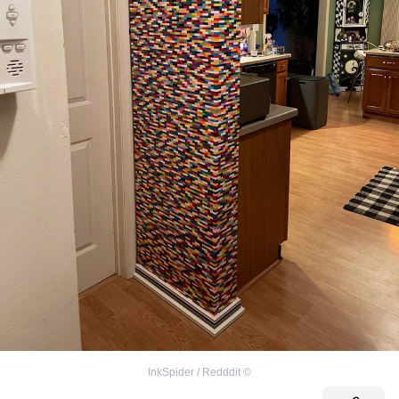
InkSpider / Redddit
©