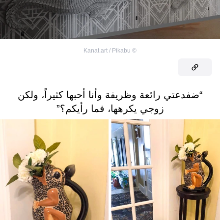
Kanat.art / Pikabu
©
“ضفدعتي رائعة وظريفة وأنا أحبها كثيراً، ولكن
زوجي يكرهها، فما رأيكم؟”