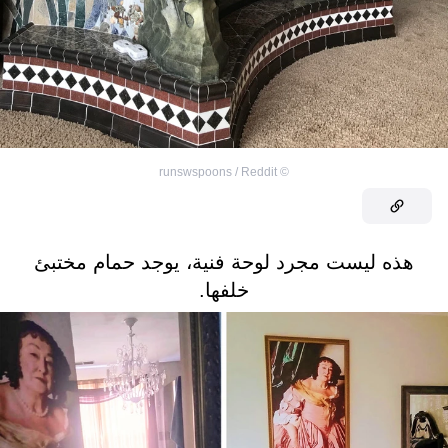
runswspoons / Reddit
©
هذه ليست مجرد لوحة فنية، يوجد حمام مختبئ
خلفها.