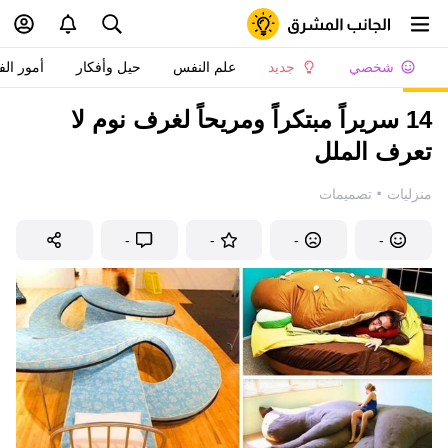
شخصي
جديد
علم النفس
حيل وأفكار
أمور الف
14 سريراً مبتكراً ومريحاً لغرف نوم لا
تعرف الملل
·
منزليات
تصميمات
-
-
-
-