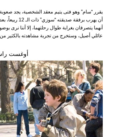
يقرر “سام” وهو فتى يتيم معقد الشخصية، يجد صعوبة ف
أن يهرب برفقة ص
أنهما يتصرفان بغرابة طوال رحلتهما، إلا أننا نرى بوضو
عائلي أصيل، وستخرج من تجربة مشاهدته بالكثير من ا
أوغست راش ـ  Rush