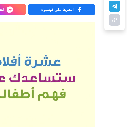
انشرها على فيسبوك
انش