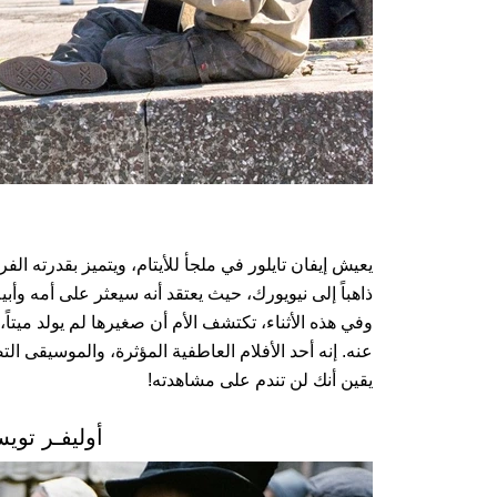
يعيش إيفان تايلور في ملجأ للأيتام، ويتميز بقدرته ال
ذاهباً إلى نيويورك، حيث يعتقد أنه سيعثر على أمه وأبي
وفي هذه الأثناء، تكتشف الأم أن صغيرها لم يولد ميتا
عنه. إنه أحد الأفلام العاطفية المؤثرة، والموسيقى 
يقين أنك لن تندم على مشاهدته!
أوليفـر تويست ـ ist