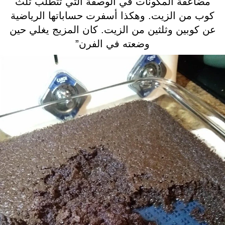
مضاعفة المكونات في الوصفة التي تتطلب ثلث
كوب من الزيت. وهكذا أسفرت حساباتها الرياضية
عن كوبين وثلثين من الزيت. كان المزيج يغلي حين
وضعته في الفرن”