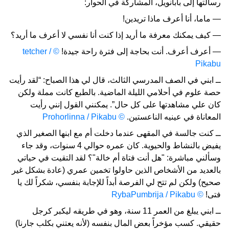
رسالتها إلى بابانويل، المشاركة في الحوار:
— ماما، أنا أعرف ماذا تريدين!
— كيف يمكنك معرفة ما أريد إذا كنت أنا نفسي لا أعرف ما أريد؟
— أعرف أعرف. أنت بحاجة إلى فترة راحة جيدة!
© tetcher /
Pikabu
ــ ابني في الصف المدرسي الثالث، قال لي هذا الصباح: “لقد رأيت
حصة علوم في أحلامي الليلة الماضية. بالطبع كانت مملة ولكن
كان علي مشاهدتها على كل حال”. يمكنني القول إنني رأيت
المعاناة في عينيه الناعستين.
© Prohorlinna / Pikabu
ــ كنت جالسة في المقهى عندما دخلت أم مع ابنها الصغير الذي
يفيض بالنشاط والحيوية. كان عمره حوالي 4 سنوات، وقد جاء
وسألني مباشرة: "هل أنت فتاة أم خالة"؟ لقد التقيت في حياتي
بالعديد من الأشخاص الذين حاولوا تخمين عمري (عادة بشكل غير
صحيح) ولكن لم تتح لي الفرصة أبداً للإجابة بنفسي، شكراً لك يا
فتى!
© RybaPumbrija / Pikabu
ــ ابني يبلغ من العمر 11 سنة، وهو في طريقه ليكبر كرجل
حقيقي. كسب مؤخراً بعض المال بنفسه (لأنه يعتني بكلب جارنا)