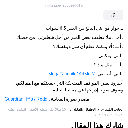
thinkingbell955 / reddit
©
ــ حوار مع ابني البالغ من العمر 6.5 سنوات:
ـ أمي، هلا قطعت بعض الخبز من أجل شطيرتي، من فضلك!
ـ أنــا: ألا يمكنك قطع أي شيء بنفسك؟
ـ ابني: يمكنني.
ـ أنــا: مثل ماذا؟
ـ ابني: أصابعي.
©
MegaTanchik / AdMe
أخبرونا بعض المواقف المضحكة التي جمعتكم مع أطفالكم،
وسوف نقوم بإدراجها في مقالتنا التالية.
مصدر صورة المعاينة
Guardian_I**s / Reddit
الجانب المُشرق
/
الأطفال والعائلة
/
+15 مثالاً على منطق الأطفال الملتوي يطيح
بكل ما يفكّر به الكبار
شارك هذا المقال