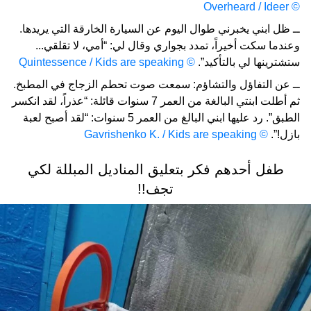
© Overheard / Ideer
ــ ظل ابني يخبرني طوال اليوم عن السيارة الخارقة التي يريدها.
وعندما سكت أخيراً، تمدد بجواري وقال لي: “أمي، لا تقلقي...
ستشترينها لي بالتأكيد”.
© Quintessence / Kids are speaking
ــ عن التفاؤل والتشاؤم: سمعت صوت تحطم الزجاج في المطبخ.
ثم أطلت ابنتي البالغة من العمر 7 سنوات قائلة: “عذراً، لقد انكسر
الطبق”. رد عليها ابني البالغ من العمر 5 سنوات: “لقد أصبح لعبة
بازل!”.
© Gavrishenko K. / Kids are speaking
طفل أحدهم فكر بتعليق المناديل المبللة لكي
تجف!!