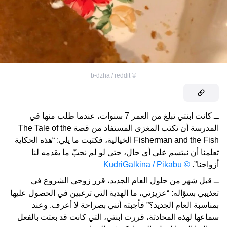
b-dzha / reddit
©
ــ كانت ابنتي تبلغ من العمر 7 سنوات، عندما طلب منها في
المدرسة أن تكتب المغزى المستفاد من قصة The Tale of the
Fisherman and the Fish الخيالية، فكتبت ما يلي: “هذه الحكاية
تعلمنا أن نبتسم على أي حال، حتى لو لم نحبّ ما يقدمه لنا
أزواجنا”.
© KudriGalkina / Pikabu
ــ قبل شهر من حلول العام الجديد، قرر زوجي الشروع في
تعذيبي بسؤاله: “عزيزتي، ما الهدية التي ترغبين في الحصول عليها
بمناسبة العام الجديد؟” فأجبته أنني بصراحة لا أعرف. وعند
سماعها لهذه المحادثة، قررت ابنتي، التي كانت قد بعثت بالفعل