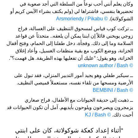
وكان يعلم أنني أحب نوعاً من السلطة التي أجد صعوبة في
تحضيرها بنفسي، فاشتراها لي (ولم يكتف بشراء الآيس كريم أو
الشوكولاتة).
© Arsmoriendy / Pikabu
ــ تركت كوب قياس لمسحوق التنظيف على الغسالة، فراح
زوجي يوبخني قائلاً إن ابننا يمكن أن يلعقه.. متحدثاً عن قواعد
السلامة وما إلى ذلك. وفجأة، دخل طفلنا إلى الحمام، وفتح أقفال
الخزانة، ووضع الكوب مع بقية منظفات الغسيل، وأعاد إغلاق
الخزانة، وهو يقول: “عليك أن تفعليها بهذه الطريقة. هل فهمت؟”.
© unknown author / Bash
ــ سيكبر طفلي وهو يجيد أمور التدبير المنزلي، فقد تبول على
الأرضية ومسحها من تلقاء نفسه، مستعملاً قميصي النظيف.
© BEMBINI / Bash
ــ ذهبت إلى حديقة الحيوانات مع الأطفال، فراح صغاري
يزمجرون ويصرخون ويلوحون بأيديهم. آمل أن تكون الحيوانات قد
أحبت ذلك.
© KJ / Bash
“أثناء إعداد كعكة شوكولاتة، كان على ابنتي