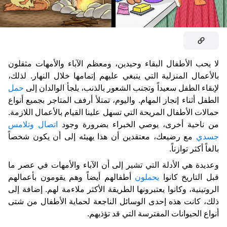
لا يحب الأطفال البقاء وحيدين، ومعظم الآباء والأمهات مثقلون
بالأعمال المنزلية التي ينبغي عليهم إتمامها خلال النهار. لذلك،
لإبقاء الطفل سعيداً وتجنب الشعور بالذنب، يلجأ الوالدان إلى
حمل
الطفل أثناء إنجاز المهام. واليوم، تمتلأ أرفف المتاجر بجميع أنواع
حمالات الأطفال المريحة التي تسهل علينا القيام بالأعمال اللازمة.
من ناحية أخرى، يوصي الخبراء بضرورة وجود
اتصال وتلامس
جسدي
مع رضيعك، معتقدين أن هذا يهيئه إلى أن يكون شخصاً
بالغاً أكثر توازناً.
وعديدة هي الأدلة التي تشير إلى أن الآباء والأمهات في عصر ما
قبل التاريخ كانوا
يحملون
أطفالهم أيضاً وهم يقومون بأعمالهم
الروتينية، وكانوا يعتبرونها الطريقة الأكثر ملاءمة لهم. إضافة إلى
ذلك، كانت هذه إحدى الوسائل الناجعة لحماية الأطفال من شتى
أنواع الحيوانات المفترسة التي قد تؤذيهم.