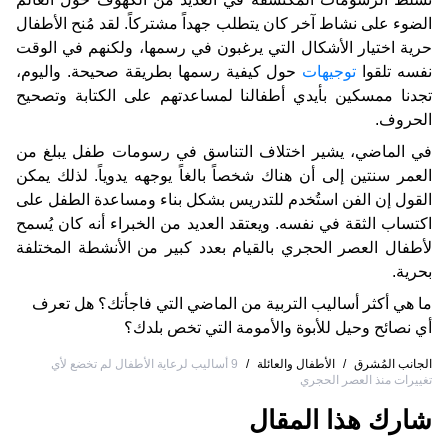
الضوء على نشاط آخر كان يتطلب جهداً مشتركاً. لقد مُنح الأطفال
حرية اختيار الأشكال التي يرغبون في رسمها، ولكنهم في الوقت
نفسه تلقوا
توجيهات
حول كيفية رسمها بطريقة صحيحة. واليوم،
تجدنا ممسكين بأيدي أطفالنا لمساعدتهم على الكتابة وتصحيح
الحروف.
في الماضي، يشير اختلاف التناسق في رسومات طفل يبلغ من
العمر سنتين إلى أن هناك شخصاً بالغاً يوجهه يدوياً. لذلك يمكن
القول إن الفن استُخدم للتدريس بشكل بناء ومساعدة الطفل على
اكتساب الثقة في نفسه. ويعتقد العديد من الخبراء أنه كان يُسمح
لأطفال العصر الحجري بالقيام بعدد كبير من الأنشطة المختلفة
بحرية.
ما هي أكثر أساليب التربية من الماضي التي فاجأتك؟ هل تعرف
أي نصائح وحيل للأبوة والأمومة التي تخص بلدك؟
الجانب المُشرق
/
الأطفال والعائلة
/
9 أساليب لرعاية الأطفال لم تخضع لأي
تغييرات منذ العصر الحجري
شارك هذا المقال