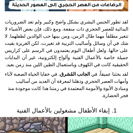
لقد تطور الجنس البشري بشكل واضح وكبير ولم تعد الضروريات
البدائية للعصر الحجري ذات منفعة. ومع ذلك، فإن بعض الأشياء لا
تتغير مطلقاً مهما طال الزمن، ومن بينها حب الوالدين لطفلهما. لا
شك في أن وسائل وأساليب التربية قد تغيرت، لكن الغريزة بقيت
على حالها. ولعل أطفال اليوم يعتمدون في الرسم على كراريس
جميلة خاصة بالأعمال الفنية وألواح إلكترونية، غير أن البدايات
الحقيقية كانت في الكهوف وباستعمال الطين اللين منذ زمن بعيد.
لقد بحثنا عميقاً، في
الجانب المُشرق
، في خفايا الحياة الصعبة لآباء
وأمهات العصر الحجري وذهلنا لمعرفة أن العديد من أساليب
ومبادئ الأبوة والأمومة المعتمدة في زمننا هذا كانت موجودة منذ
فجر الحضارة.
1. إبقاء الأطفال مشغولين بالأعمال الفنية