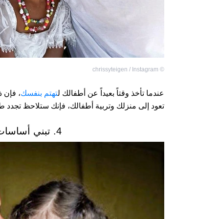
chrissyteigen / Instagram
©
‏عندما تأخذ وقتاً بعيداً عن أطفالك ل
تهتم بنفسك
، فإن ذ
تعود إلى منزلك وتربية أطفالك، فإنك ستلاحظ تجدد 
4. تبني أساسات متينة لعلاقتك بأبنائك