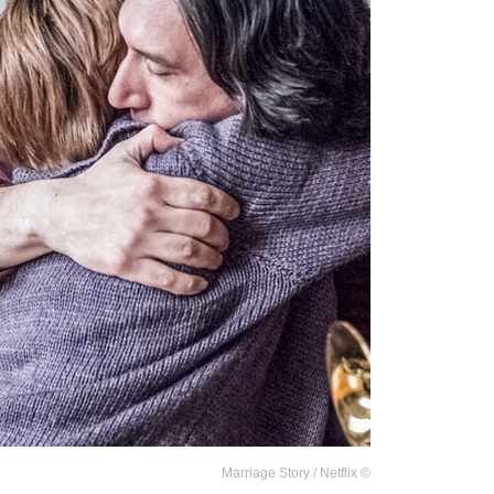
Marriage Story / Netflix
©