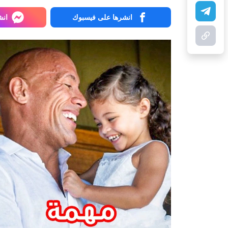
انشرها على فيسبوك
انش