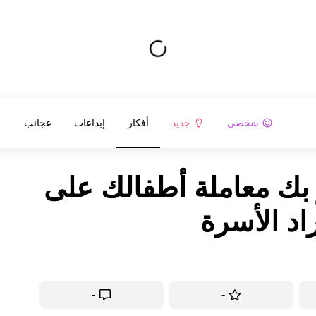
شخصي
جديد
أفكار
إبداعات
عجائب
 بك معاملة أطفالك على
راد الأسرة
-
-