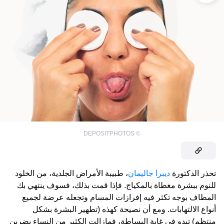
DEPOSITPHOTOS
©
تحذر الدكتورة
ديبرا جاليمان
، طبيبة الأمراض الجلدية، من الخلود
للنوم ببشرة مغطاة بالمكياج. فإذا قمت بذلك، فسوف ينتهي بك
المطاف بوجه تكثر فيه إفرازات المسام وتجعله عرضة لجميع
أنواع الالتهابات. ومع أن نصيحة كهذه (تطهير البشرة بشكل
منتظم) تبدو في غاية البساطة، فمازالت الكثير من النساء يضربن