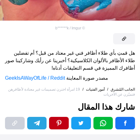
b******k / Imgur
©
هل قمتِ بأي طلاء أظافر فني غير معتاد من قبل؟ أم تفضلين
طلاء الأظافر بالألوان الكلاسيكية؟ أخبرينا عن رأيك وشاركينا صور
أظافرك المميزة في قسم التعليقات أدناه!
مصدر صورة المعاينة
GeekIsAWayOfLife / Reddit
الجانب المُشرق
/
أمور الفتيات
/
19 امرأة اخترن تصميمات غير معتادة لأظافرهن
فتميّزن عن الأخريات
شارك هذا المقال