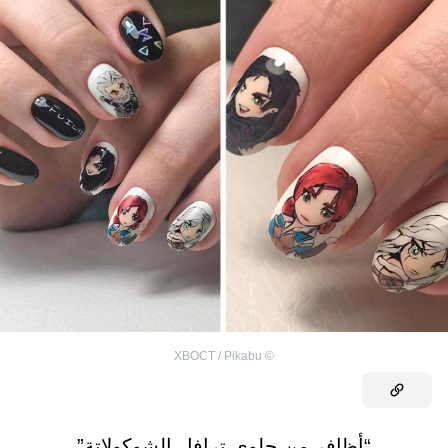
ХВОСТ / Pikabu
©
“أظافر من حلوى ترافل الشوكولاتة”