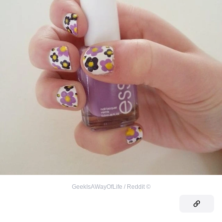
GeekIsAWayOfLife / Reddit
©