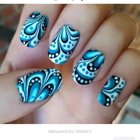
tiffanyann5152 / Reddit
©