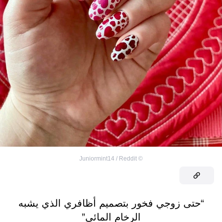
Juniormint14 / Reddit
©
“حتى زوجي فخور بتصميم أظافري الذي يشبه
الرخام المائي”