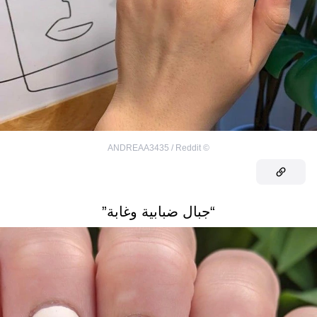
ANDREAA3435 / Reddit
©
“جبال ضبابية وغابة”