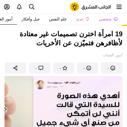
شخصي
جديد
علم النفس
حيل وأفكار
أمور الف
19 امرأة اخترن تصميمات غير معتادة
لأظافرهن فتميّزن عن الأخريات
أمور الفتيات
-
-
-
-