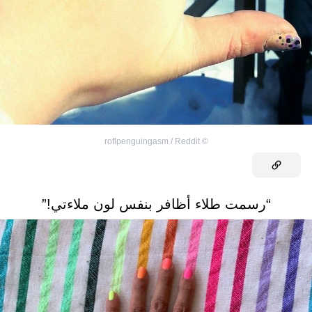
roflpenguingasm / Reddit
©
“رسمت طلاء أظافر بنفس لون ملاءتي!”