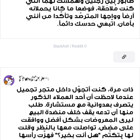
SlackAsh / Reddit
©