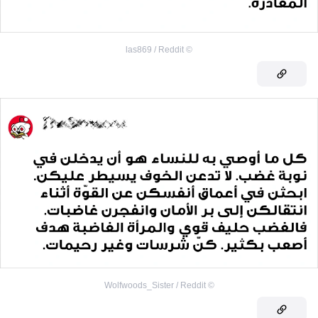
las869 / Reddit
©
Wolfwoods_Sister / Reddit
©