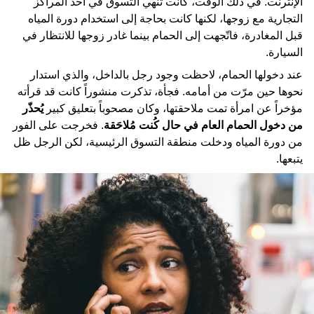
الإنترنت. في ذلك الوقت، كانت تنهي التسوق في أحد المراكز
التجارية مع زوجها، لكنها كانت بحاجة إلى استخدام دورة المياه
قبل المغادرة، فاتّجهت إلى الحمام بينما غادر زوجها للانتظار في
السيارة.
عند دخولها الحمام، لاحظت وجود رجل بالداخل، والذي استدار
نحوها حين مرّت من أمامه. فجأة، تذكرت منشوراً كانت قد قرأته
مؤخراً عن امرأة تمت ملاحقتها، وكان مصحوباً بتعليق كبير
يُحذّر
من دخول الحمام العام في حال كُنت مُلاحَقة
. فخرجت على الفور
من دورة المياه ودخلت منطقة التسوق الرئيسية، لكن الرجل ظل
يتبعها.