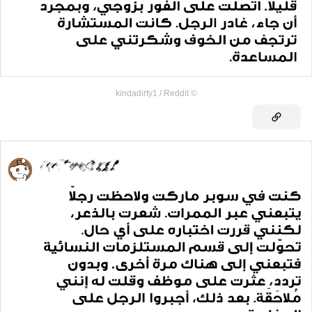
kindadirty1 / Reddit
©