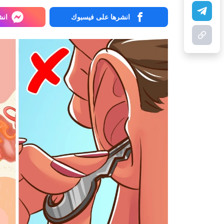
انشرها على فيسبوك
انش