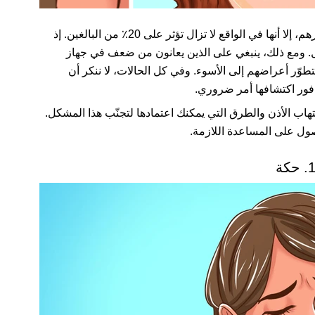
شائعة بين الأطفال أكثر من غيرهم، إلا أنها في الواقع لا تزال تؤثر على 20٪ من البالغين. إذ
فال. ومع ذلك، ينبغي على الذين يعانون من ضعف في جهاز
تتطوّر أعراضهم إلى الأسوء. وفي كل الحالات، لا ننكر أن
 فور اكتشافها أمر ضروري.
تهاب الأذن والطرق التي يمكنك اعتمادها لتجنّب هذا المشكل.
ول على المساعدة اللازمة.
. حكة