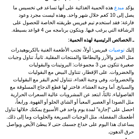
يؤكد
مبدع
هذه الحمية الغذائية على أنها تساعد في تخسيس ما
يصل إلى 10 كغم خلال شهر واحد. وهذه ليست مجرد وعود
فارغة: فقد استخدم تيم فيريس طريقته الخاصة للحصول على
الرشاقة التي يرغب فيها. ويتكون برنامجه من 4 قواعد بسيطة.
ـ الخصائص الرئيسية لهذه الحمية:
إليك
توصيات
فيريس: أولاً، تجنب الأطعمة الغنية بالكربوهيدرات
مثل الخبز والأرز والبطاطا والمنتجات المقلية. ثانياً، تناول وجبات
صغيرة تتكون من 3 مجموعات: البروتينات والبقوليات
والخضروات. على الإفطار، تتناول البيض مع البقوليات
والخضروات. وفي وجبة الغداء، تتناول لحم البقر مع البقوليات
والسبانخ. أما وجبة العشاء، فاختر لها قطع الدجاج المسلوقة مع
الفاصولياء. ثالثاً، ابتعد عن المشروبات عالية السعرات الحرارية
مثل الصودا أو العصير المعبأ أو الشاي الحلو أو القهوة. ورابعاً،
احصل على “إجازة” لمدة يوم واحد في الأسبوع يمكنك خلالها تناول
أطعمتك المفضلة، مثل الوجبات السريعة والحلويات وما إلى ذلك.
يساعدك هذا اليوم على خداع جسمك حتى لا يبطئ الأيض ويواصل
حرق الدهون.