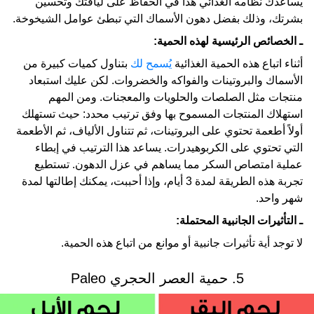
يساعدك نظامه الغذائي هذا في الحفاظ على لياقتك وتحسين
بشرتك، وذلك بفضل دهون الأسماك التي تبطئ عوامل الشيخوخة.
ـ الخصائص الرئيسية لهذه الحمية:
أثناء اتباع هذه الحمية الغذائية
يُسمح لك
بتناول كميات كبيرة من
الأسماك والبروتينات والفواكه والخضروات. لكن عليك استبعاد
منتجات مثل الصلصات والحلويات والمعجنات. ومن المهم
استهلاك المنتجات المسموح بها وفق ترتيب محدد: حيث تستهلك
أولاً أطعمة تحتوي على البروتينات، ثم تتناول الألياف، ثم الأطعمة
التي تحتوي على الكربوهيدرات. يساعد هذا الترتيب في إبطاء
عملية امتصاص السكر مما يساهم في عزل الدهون. تستطيع
تجربة هذه الطريقة لمدة 3 أيام، وإذا أحببت، يمكنك إطالتها لمدة
شهر واحد.
ـ التأثيرات الجانبية المحتملة:
لا توجد أية تأثيرات جانبية أو موانع من اتباع هذه الحمية.
5. حمية العصر الحجري Paleo