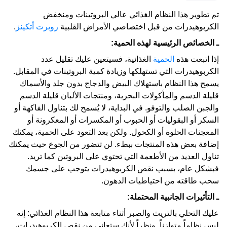
تم تطوير هذا النظام الغذائي عالي البروتينات ومنخفض
الكربوهيدرات من قبل اختصاصي الأمراض القلبية
روبرت أتكينز
.
ـ الخصائص الرئيسية لهذه الحمية:
إذا اتبعت هذه
الحمية
الغذائية، فسيتعين عليك تقليل عدد
الكربوهيدرات التي تستهلكها وزيادة كمية البروتينات في المقابل.
يسمح هذا النظام باستهلاك البيض والدجاج بدون جلد والأسماك
قليلة الدسم والمأكولات البحرية، ومنتجات الألبان قليلة الدسم
والجبن الصلب والتوفو. في البداية، لا يُسمح لك بتناول الفاكهة أو
السكر أو البقوليات أو الحبوب أو المكسرات أو المعكرونة أو
المعجنات الحلوة أو الكحول. ولكن بعد التعود على الحمية، يمكنك
إضافة بعض هذه المنتجات ببطء. لن تتضور من الجوع حيث يمكنك
تناول العديد من الأطعمة التي تحتوي على البروتين كما تريد.
فبشكل عام، بسبب نقص الكربوهيدرات يتوجب على جسمك
سحب طاقته من احتياطيات الدهون.
ـ التأثيرات الجانبية المحتملة:
عليك التحلي بالتريث والصبر أثناء متابعة هذا النظام الغذائي: إنه
ليس نظاماً متوازناً. ونظراً لأنك ستعاني من نقص الكربوهيدرات،