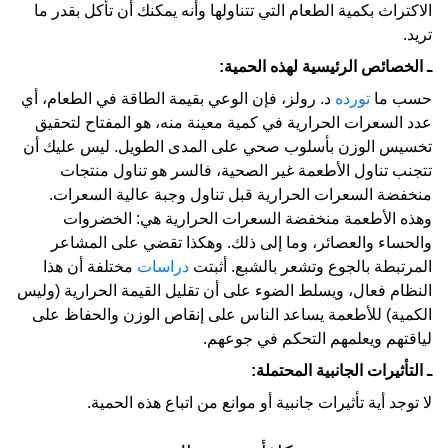
الاكتراث بكمية الطعام التي تتناولها وأنه يمكنك أن تأكل بقدر ما
تريد.
ـ الخصائص الرئيسية لهذه الحمية:
حسب ما
تورده
د. رولز، فإن الوعي بقيمة الطاقة في الطعام، أي
عدد السعرات الحرارية في كمية معينة منه، هو المفتاح لتحقيق
تخسيس الوزن بأسلوب صحي على المدى الطويل. ليس عليك أن
تتجنب تناول الأطعمة غير الصحية، فالسر هو تناول منتجات
منخفضة السعرات الحرارية قبل تناول وجبة عالية السعرات.
وهذه الأطعمة منخفضة السعرات الحرارية هي: الخضروات
والحساء والعصائر، وما إلى ذلك. وهكذا تقضي على المشاعر
المرتبطة بالجوع وتشعر بالشبع. أثبتت
دراسات
مختلفة أن هذا
النظام فعال، ويسلط الضوء على أن تقليل القيمة الحرارية (وليس
الكمية) للأطعمة يساعد الناس على إنقاص الوزن والحفاظ على
لياقتهم ويعلمهم التحكم في جوعهم.
ـ التأثيرات الجانبية المحتملة:
لا توجد أية تأثيرات جانبية أو موانع من اتباع هذه الحمية.