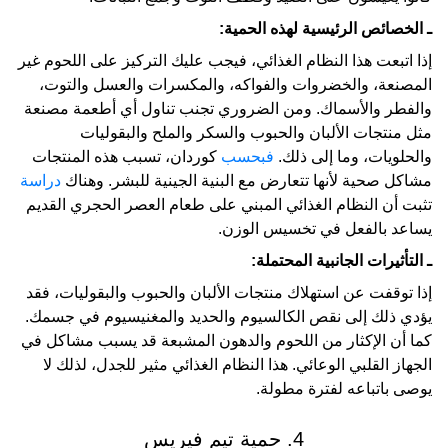
ـ الخصائص الرئيسية لهذه الحمية:
إذا اتبعت هذا النظام الغذائي، فيجب عليك التركيز على اللحوم غير
المصنعة، والخضروات والفواكه، والمكسرات والعسل والتوت،
والفطر والأسماك. ومن الضروري تجنب تناول أي أطعمة مصنعة
مثل منتجات الألبان والحبوب والسكر والملح والبقوليات
والحلويات، وما إلى ذلك.
فبحسب
كوردان، تسبب هذه المنتجات
مشاكل صحية لأنها تتعارض مع البنية الجينية للبشر. وهناك
دراسة
تثبت أن النظام الغذائي المبني على طعام العصر الحجري القديم
يساعد بالفعل في تخسيس الوزن.
ـ التأثيرات الجانبية المحتملة:
إذا توقفت عن استهلاك منتجات الألبان والحبوب والبقوليات، فقد
يؤدي ذلك إلى نقص الكالسيوم والحديد والمغنيسيوم في جسمك.
كما أن الإكثار من اللحوم والدهون المشبعة قد يسبب مشاكل في
الجهاز القلبي الوعائي. هذا النظام الغذائي مثير للجدل، لذلك لا
يوصى باتباعه لفترة مطولة.
4. حمية تيم فيريس