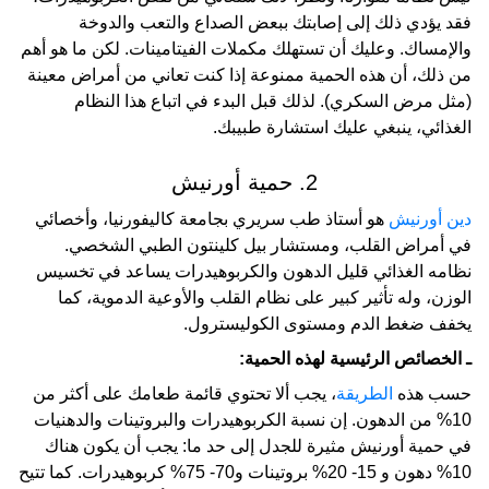
فقد يؤدي ذلك إلى إصابتك ببعض الصداع والتعب والدوخة
والإمساك. وعليك أن تستهلك مكملات الفيتامينات. لكن ما هو أهم
من ذلك، أن هذه الحمية ممنوعة إذا كنت تعاني من أمراض معينة
(مثل مرض السكري). لذلك قبل البدء في اتباع هذا النظام
الغذائي، ينبغي عليك استشارة طبيبك.
2. حمية أورنيش
دين أورنيش
هو أستاذ طب سريري بجامعة كاليفورنيا، وأخصائي
في أمراض القلب، ومستشار بيل كلينتون الطبي الشخصي.
نظامه الغذائي قليل الدهون والكربوهيدرات يساعد في تخسيس
الوزن، وله تأثير كبير على نظام القلب والأوعية الدموية، كما
يخفف ضغط الدم ومستوى الكوليسترول.
ـ الخصائص الرئيسية لهذه الحمية:
حسب هذه
الطريقة
، يجب ألا تحتوي قائمة طعامك على أكثر من
10% من الدهون. إن نسبة الكربوهيدرات والبروتينات والدهنيات
في حمية أورنيش مثيرة للجدل إلى حد ما: يجب أن يكون هناك
10% دهون و 15- 20% بروتينات و70- 75% كربوهيدرات. كما تتيح