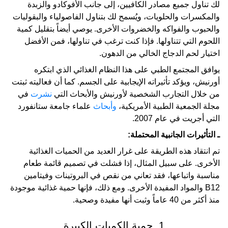
لك تناول جميع مصادر الكافيين، إلى جانب الأفوكادو والزبدة
والمكسرات والحلويات، ويُسمح لك بتناول الفاصولياء والبقوليات
والحبوب والفواكه والخضروات الأخرى. يوصي أيضاً بتقليل كمية
اللحوم التي تتناولها. فإذا كنت ترغب في تناولها، فمن الأفضل
اختيار لحم الدجاج الخالي من الدهون.
يوافق المجتمع الطبي على هذا النظام الغذائي الذي ابتكره
أورنيش، ويؤكد تأثيراته الإيجابية على الجسم. كما أن فعاليته ثبتت
من خلال التجارب الشخصية لأورنيش والأبحاث التي
نشرت
في
مجلة الجمعية الطبية الأمريكية،
وأبحاث
علماء جامعة ستانفورد
التي أجريت في عام 2007.
ـ التأثيرات الجانبية المحتملة:
تم انتقاد هذه الطريقة على غرار العديد من الحميات الغذائية
الأخرى. على سبيل المثال، إذا فشلت في تصميم قائمة طعام
مناسبة واتباعها، فقد تعاني من نقص في البروتينات وفيتامين
B12 والمواد المفيدة الأخرى. ومع ذلك، فإنها حمية غذائية موجودة
منذ أكثر من 40 عاماً وثبت أنها مفيدة وصحية.
1. حمية الكميات الكبيرة