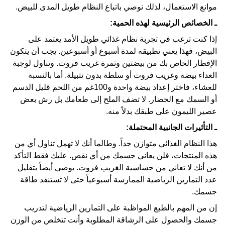
موانع الاستعمال، لذلك نوصي باتباع النظام طويل المدى للبيض.
ـ الخصائص الرئيسية لهذه الحمية:
إذا كنت ترغب في تجربة نظام غذائي طويل الأمد يعتمد على
البيض، فهذا يعني تطبيقه لمدة أسبوع أو أسبوعين. يجب أن يتكون
الإفطار الخاص بك من بيضتين وثمرة غريب فروت. وتناول لوجبة
الغداء بيضة وغريب فروت أو سلطة بدون تتبيلة. أما بالنسبة
للعشاء، فاختر إعداد بيضة واحدة و100غم من اللحم قليل الدسم
أو السمك مع الخضار. لا تضف الملح إلى طعامك بل رش بعض
عصير الليمون على طبقك بدلاً منه.
ـ التأثيرات الجانبية المحتملة:
هذا النظام الغذائي متوازن جداً. وطالما أنك لا تهمل تناول أي من
هذه المنتجات، فلن يعاني جسمك من أي نقص. عليك فقط التأكد
من أنك لا تعاني من حساسية الغريب فروت. يوصى أيضاً بتقليل
عدد التمارين الرياضية الممارسة أسبوعياً حتى لا تستنفد طاقة
جسمك.
إن من المهم بالطبع المواظبة على التمارين الرياضية لتدريب
جسمك والحصول على الرشاقة المطلوبة وأنت تتخلص من الوزن