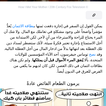
How I Met Your Mother / 20th Century Fox Television
©
يمكن القول إن السفر في إجازة دفعت ثمنها ب
بطاقة الائتمان
يُعدُّ
مؤشراً واضحاً على وجود مشكلةٍ في تعاملك مع المال. ولا شك أن
المرء يحتاج للراحة والاسترخاء من آنٍ لآخر. لكن الاستدانة من
أجل الاستمتاع بإجازة تعتبر فكرةً سيئة، لأنك ستضطر لسداد دين
تلك العطلة بعد انتهائها بدلاً من ادخار المال من أجل العطلة التالية.
وقد
نصح
توماس جيفرسون، أحد الآباء المؤسسين للولايات
المتحدة، بألا
يُنفق المرء الأموال قبل أن يمتلكها
. ولم تكن هناك
بطاقات ائتمان في ذلك العصر، لكن كان لديهم ما يكفي من
الفرص للغرق في الديون أيضاً.
يرمون الطعام الفائض عادةً