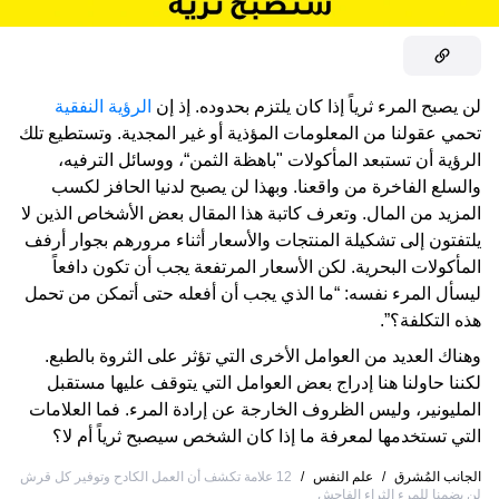
لن يصبح المرء ثرياً إذا كان يلتزم بحدوده. إذ إن
الرؤية النفقية
تحمي عقولنا من المعلومات المؤذية أو غير المجدية. وتستطيع تلك
الرؤية أن تستبعد المأكولات "باهظة الثمن“، ووسائل الترفيه،
والسلع الفاخرة من واقعنا. وبهذا لن يصبح لدنيا الحافز لكسب
المزيد من المال. وتعرف كاتبة هذا المقال بعض الأشخاص الذين لا
يلتفتون إلى تشكيلة المنتجات والأسعار أثناء مرورهم بجوار أرفف
المأكولات البحرية. لكن الأسعار المرتفعة يجب أن تكون دافعاً
ليسأل المرء نفسه: “ما الذي يجب أن أفعله حتى أتمكن من تحمل
هذه التكلفة؟”.
وهناك العديد من العوامل الأخرى التي تؤثر على الثروة بالطبع.
لكننا حاولنا هنا إدراج بعض العوامل التي يتوقف عليها مستقبل
المليونير، وليس الظروف الخارجة عن إرادة المرء. فما العلامات
التي تستخدمها لمعرفة ما إذا كان الشخص سيصبح ثرياً أم لا؟
الجانب المُشرق
/
علم النفس
/
12 علامة تكشف أن العمل الكادح وتوفير كل قرش
لن يضمنا للمرء الثراء الفاحش