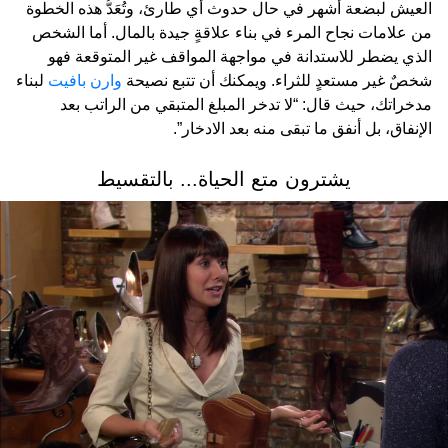
العيش لبضعة أشهر في حال حدوث أي طارئ، وتُعَدُّ هذه الخطوة
من علامات نجاح المرء في بناء علاقةٍ جيدة بالمال. أما الشخص
الذي يضطر للاستدانة في مواجهة المواقف غير المتوقعة فهو
شخصٌ غير مستعدٍ للثراء. ويمكنك أن تتبع نصيحة
وارن بافيت
لبناء
مدخراتك، حيث قال: “لا تدخر المبلغ المتبقي من الراتب بعد
الإنفاق، بل أنفق ما تبقى منه بعد الادخار”.
يشترون متع الحياة... بالتقسيط