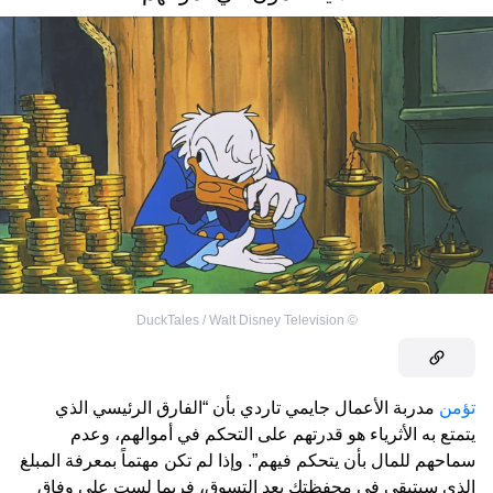
DuckTales / Walt Disney Television
©
تؤمن
مدربة الأعمال جايمي تاردي بأن “الفارق الرئيسي الذي
يتمتع به الأثرياء هو قدرتهم على التحكم في أموالهم، وعدم
سماحهم للمال بأن يتحكم فيهم”. وإذا لم تكن مهتماً بمعرفة المبلغ
الذي سيتبقى في محفظتك بعد التسوق، فربما لست على وفاقٍ