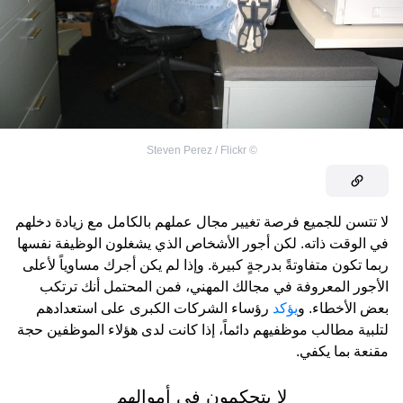
Steven Perez / Flickr
©
لا تتسن للجميع فرصة تغيير مجال عملهم بالكامل مع زيادة دخلهم
في الوقت ذاته. لكن أجور الأشخاص الذي يشغلون الوظيفة نفسها
ربما تكون متفاوتةً بدرجةٍ كبيرة. وإذا لم يكن أجرك مساوياً لأعلى
الأجور المعروفة في مجالك المهني، فمن المحتمل أنك ترتكب
بعض الأخطاء. و
يؤكد
رؤساء الشركات الكبرى على استعدادهم
لتلبية مطالب موظفيهم دائماً، إذا كانت لدى هؤلاء الموظفين حجة
مقنعة بما يكفي.
لا يتحكمون في أموالهم