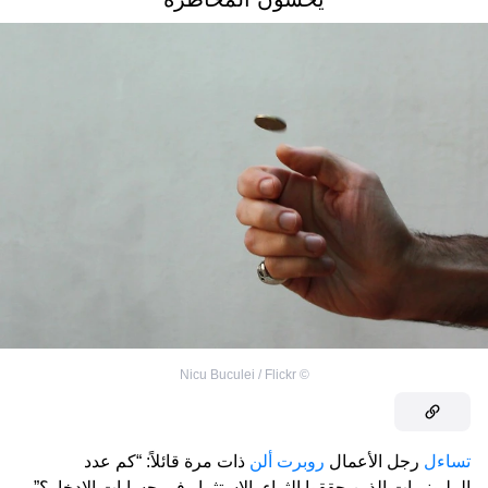
Nicu Buculei / Flickr
©
تساءل
رجل الأعمال
روبرت ألن
ذات مرة قائلاً: “كم عدد
المليونيرات الذين حققوا الثراء بالاستثمار في حسابات الادخار؟”.