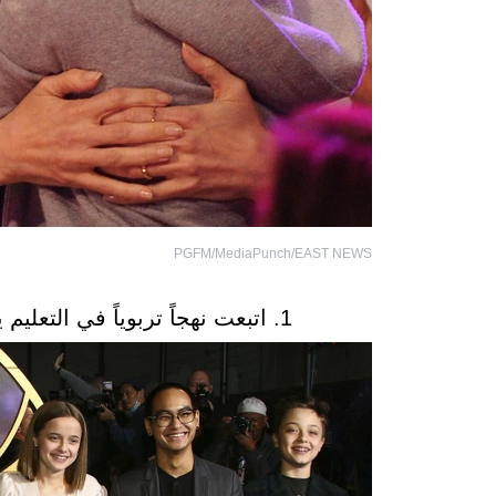
PGFM/MediaPunch/EAST NEWS
1. اتبعت نهجاً تربوياً في التعليم يتجاوز حدود الفصول الدراسية التقليدية