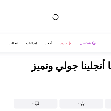
شخصي
جديد
أفكار
إبداعات
عجائب
ها أنجلينا جولي وتميز
-
-