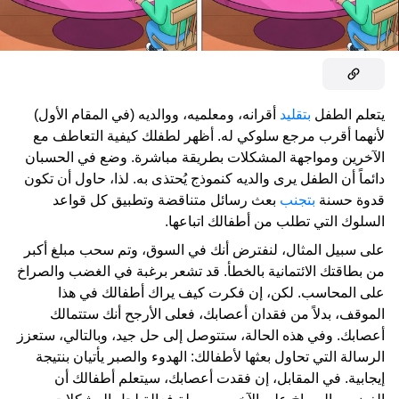
يتعلم الطفل
بتقليد
أقرانه، ومعلميه، ووالديه (في المقام الأول)
لأنهما أقرب مرجع سلوكي له. أظهر لطفلك كيفية التعاطف مع
الآخرين ومواجهة المشكلات بطريقة مباشرة. وضع في الحسبان
دائماً أن الطفل يرى والديه كنموذج يُحتذى به. لذا، حاول أن تكون
قدوة حسنة
بتجنب
بعث رسائل متناقضة وتطبيق كل قواعد
السلوك التي تطلب من أطفالك اتباعها.
على سبيل المثال، لنفترض أنك في السوق، وتم سحب مبلغ أكبر
من بطاقتك الائتمانية بالخطأ. قد تشعر برغبة في الغضب والصراخ
على المحاسب. لكن، إن فكرت كيف يراك أطفالك في هذا
الموقف، بدلاً من فقدان أعصابك، فعلى الأرجح أنك ستتمالك
أعصابك. وفي هذه الحالة، ستتوصل إلى حل جيد، وبالتالي، ستعزز
الرسالة التي تحاول بعثها لأطفالك: الهدوء والصبر يأتيان بنتيجة
إيجابية. في المقابل، إن فقدت أعصابك، سيتعلم أطفالك أن