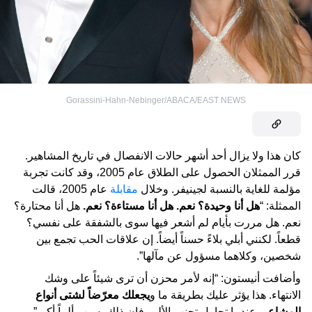
Gorassini-Hahn-Nebinger/ABACA/EAST NEWS
كان هذا ولا يزال أحد أشهر حالات الانفصال في تاريخ المشاهير.
قرر الممثلان الحصول على الطلاق عام 2005، وقد كانت تجربة
مؤلمة للغاية بالنسبة لجينيفر. وخلال
مقابلة
عام 2005، قالت
الممثلة: “
هل أنا وحيدة؟ نعم. هل أنا مستاءة؟ نعم.
هل أنا محتارة؟
نعم. هل مررت بأيام لم أشعر فيها سوى بالشفقة على نفسي؟
قطعاً. لكنني أبلي بلاءً حسناً أيضاً. إن علاقات الحب تجمع بين
شخصين، وكلاهما مسؤول عن مآلها”.
وأضافت أنيستون: “إنه لأمر محزن أن ترى شيئاً على وشك
الانتهاء. هذا يؤثر عليك بطريقة ما و
يجعلك معرّضاً لشتى أنواع
المشاعر
. عندما تحاول تجنب الألم، فإن ذلك يسبب ألماً أكبر”.