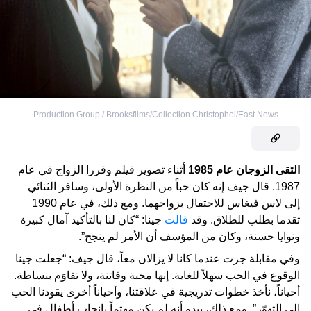
Production Group / Brooksfilms/Collection Christophel/East News
التقى الزوجان عام 1985
أثناء تصوير فيلم وقررا الزواج في عام
1987. قال جيف إنه كان حباً من النظرة الأولى، وسافر الثنائي
إلى لاس فيغاس للاحتفال بزواجهما. ومع ذلك، في عام 1990
تقدما بطلب للطلاق. وقد
قالت
جينا: “كان لنا بالتأكيد آمال كبيرة
ونوايا حسنة، وكان من المؤسف أن الأمر لم ينجح”.
وفي مقابلة جرت عندما كانا لا يزالان معاً، قال جيف: “جعلت جينا
الوقوع في الحب سهلاً للغاية. إنها محبة وفاتنة، ولا تقاوَم ببساطة.
أحياناً، نأخذ خطوات تدريجية في علاقتنا، وأحياناً أخرى يقودنا الحب
إلى التهوّر”. ومع ذلك، يبدو أنه لم يكن مهتماً بإنجاب أطفال في