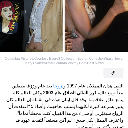
Columbia Pictures/Courtesy Everett Collection/Everett Collection/East News
,
Mary Evans/Allstar/Graham Whitby Boot/East News
التقى هذان الممثلان عام 1997 و
تزوجا
بعد عام ورُزقا بطفلين
معاً. ومع ذلك،
قرر الثنائي الطلاق عام 2003
وكان العالم كله
يتابع تطوّر علاقتهما. وقد قال إيثان هوك في مقابلة إن العالم كان
يدور بسرعة كبيرة لكليهما بسبب نجاحهما، وأضاف: “اعتقدت أن
الزواج سيغيّرني أو شيء من هذا القبيل. كنت مخطئاً تماماً”.
واعترف الممثل بكل صدق: “لم أكن مستعداً لتقديم عهود قد
تستمر لأكثر من أسبوعين”.