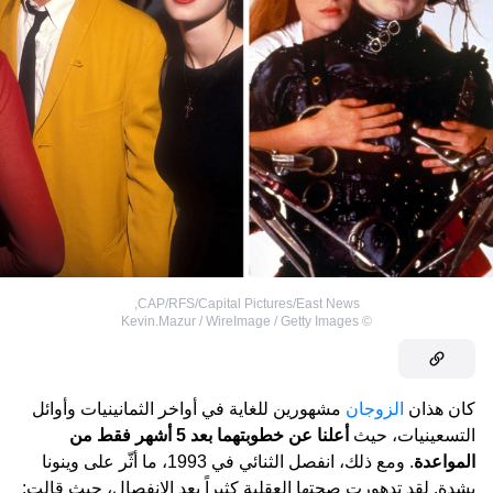
,
CAP/RFS/Capital Pictures/East News
Kevin.Mazur / WireImage / Getty Images
©
كان هذان
الزوجان
مشهورين للغاية في أواخر الثمانينيات وأوائل
التسعينيات، حيث
أعلنا عن خطوبتهما بعد 5 أشهر فقط من
المواعدة
. ومع ذلك، انفصل الثنائي في 1993، ما أثّر على وينونا
بشدة. لقد تدهورت صحتها العقلية كثيراً بعد الانفصال، حيث قالت: