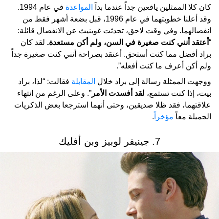
كان كلا الممثلين يافعين جداً عندما بدآ
المواعدة
في عام 1994.
وقد أعلنا خطوبتهما في عام 1996، قبل بضعة أشهر فقط من
انفصالهما. وفي وقت لاحق، تحدثت غوينيث عن الانفصال قائلة:
“
أعتقد أنني كنت صغيرة في السن، ولم أكن مستعدة.
لقد كان
براد أفضل مما كنت أستحق. أعتقد بصراحة أنني كنت صغيرة جداً
ولم أكن أعرف ما كنت أفعله”.
ووجهت الممثلة رسالة إلى براد خلال
المقابلة
فقالت: “لذا، براد
بيت، إذا كنت تستمع،
لقد أفسدت الأمر
”. وعلى الرغم من انتهاء
علاقتهما، فقد ظلا صديقين، وحتى أنهما استرجعا بعض الذكريات
الجميلة معاً
مؤخراً
.
7. جينيفر لوبيز وبن أفليك