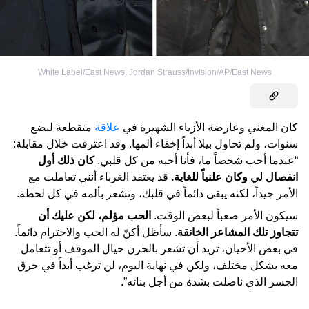
White Label/East News
,
Jordan Strauss/Invision/AP/East News
كان المغني وعارضة الأزياء الشهيرة في
علاقة
متقطعة لبضع
سنوات، ولم تحاول بيلا أبداً إخفاء ألمها. وقد اعترفت خلال مقابلة:
“عندما أحب شخصاً ما، فأنا أحبه من كل قلبي.
كان ذلك أول
انفصال لي وكان علنياً للغاية.
قد يعتقد الغرباء أنني تعاملت مع
الأمر جيداً، لكنه يبقى دائماً في قلبك، وتشعر بألمه في كل لحظة.
سيكون الأمر صعباً لبعض الوقت.
الحب مؤلم، لكن عليك أن
تتجاوز تلك المشاعر الخانقة
. سأظل أكنّ له الحب والاحترام دائماً.
في بعض الأحيان، تريد أن تشعر بالحزن حيال الموقف أو تتعامل
معه بشكل مختلف، ولكن في نهاية اليوم، لن ترغب أبداً في حرق
الجسر الذي ناضلت بشدة من أجل بنائه”.