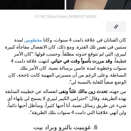
X17/KCS/East News
,
AFP/EAST NEWS
كان الفنانان في علاقة دامت 4 سنوات، وكانا
مخطوبين
لمدة
سنتين في نفس تلك الفترة. ومع ذلك، كان الانفصال مفاجأة كبيرة
لبيري، التي لم تتوقع حدوثه مطلقاً. وحسب قولها: “كان الأمر
فظيعاً،
وقد مررت بأسوأ وقت في حياتي
. انتهت علاقة دامت 4
سنوات وخطوبة لمدة عامين برسالة نصية. كان الأمر بتلك
البساطة. وعلى الرغم من أن مسيرتي المهنية كانت ناجحة، كان
الوضع صعباً للغاية بالنسبة لي”.
من جهته،
تحدث زين مالك علناً ونفى
انفصاله عن خطيبته السابقة
بهذه الطريقة. وقال: “احترامي الكبير لبيري لا يسمح لي بإنهاء أي
شيء عن طريق رسائل نصية. أنا أحبها كثيراً، وسأظل أحبها دائماً،
ولن أنهي علاقتنا التي دامت 4 سنوات بتلك الطريقة”.
6. غوينيث بالترو وبراد بيت