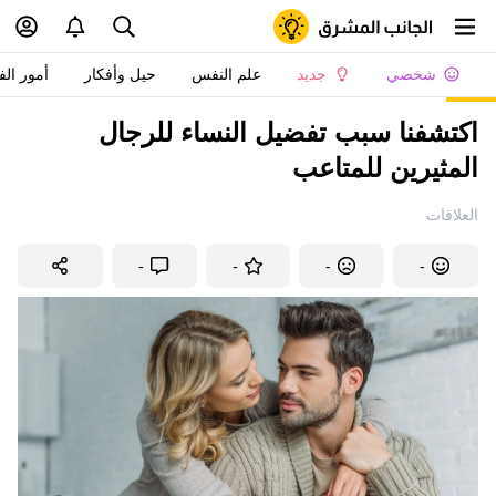
شخصي
جديد
علم النفس
حيل وأفكار
أمور الف
اكتشفنا سبب تفضيل النساء للرجال
المثيرين للمتاعب
العلاقات
-
-
-
-