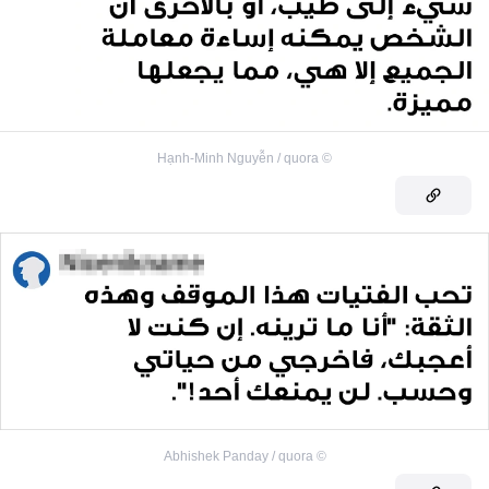
Hạnh-Minh Nguyễn / quora
©
Abhishek Panday / quora
©