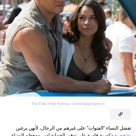
The Fate of the Furious / Universalpictures
©
تفضل النساء “الفتوات” على غيرهم من الرجال، لأنهن يرغبن
بشخصية
ذكورية قادرة على توفير الحماية لهن. ومعظم النساء