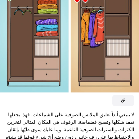
لا ينبغي أبداً تعليق الملابس الصوفية على الشماعات، فهذا يجعلها
تفقد شكلها وتصبح فضفاضة. الرفوف هي المكان المثالي لتخزين
الكنزات والسترات الصوفية الناعمة. وما عليك سوى طيّها بإتقان
والاحتفاظ بها على رف جانبي، دون وضع أيّ شيء فوقها قد يشوّه