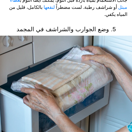
جانب الاستحمام بمياه باردة قبل النوم، يمكنك أيضاً النوم ب
غطاء
مبتل
أو شراشف رطبة. لست مضطراً
لنقعها
بالكامل، قليل من
المياه يكفي.
5. وضع الجوارب والشراشف في المجمد