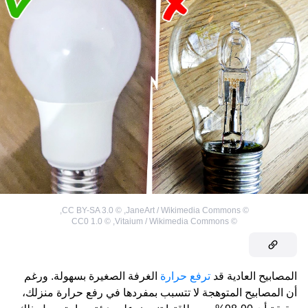
,
CC BY-SA 3.0
©
,
JaneArt / Wikimedia Commons
©
CC0 1.0
©
,
Vitaium / Wikimedia Commons
©
المصابيح العادية قد
ترفع حرارة
الغرفة الصغيرة بسهولة. ورغم
أن المصابيح المتوهجة لا تتسبب بمفردها في رفع حرارة منزلك،