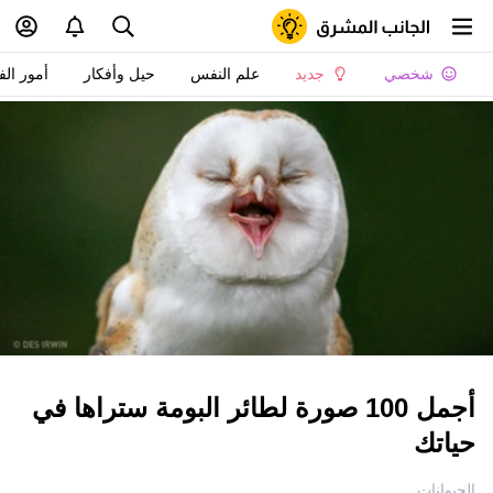
شخصي
جديد
علم النفس
حيل وأفكار
أمور الف
أجمل 100 صورة لطائر البومة ستراها في
حياتك
الحيوانات