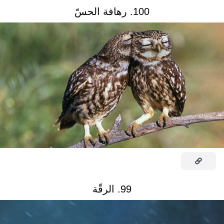
100. رهافة الحسّ
99. الرقّة