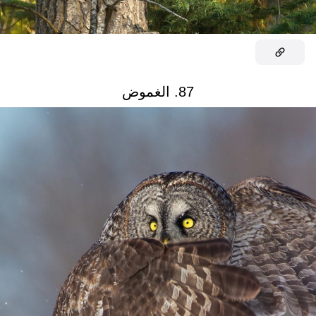
87. الغموض