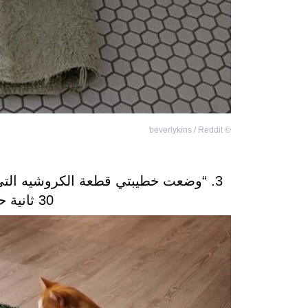
beverlykins / Reddit
©
3. “وضعت خطيبتي قطعة الكروشيه التي 
30 ثانية حتى حدث هذا...”