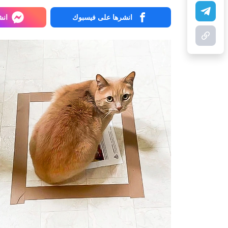
انشرها على فيسبوك
انش