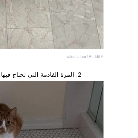
wifeofadam / Reddit
©
2. المرة القادمة التي تحتاج فيها أن تقترب قططك، اطو سجادة الحمام.