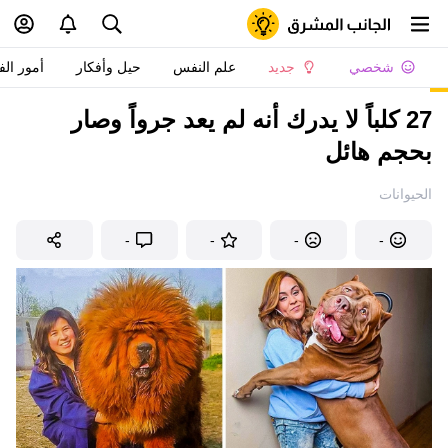
شخصي
جديد
علم النفس
حيل وأفكار
أمور الف
27 كلباً لا يدرك أنه لم يعد جرواً وصار
بحجم هائل
الحيوانات
-
-
-
-