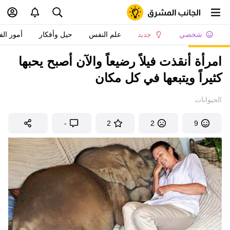
شخصي
جديد
علم النفس
حيل وأفكار
أمور الف
امرأة أنقذت فيلاً رضيعاً والآن أصبح يحبها
كثيراً ويتبعها في كل مكان
الحيوانات
-
2
2
9