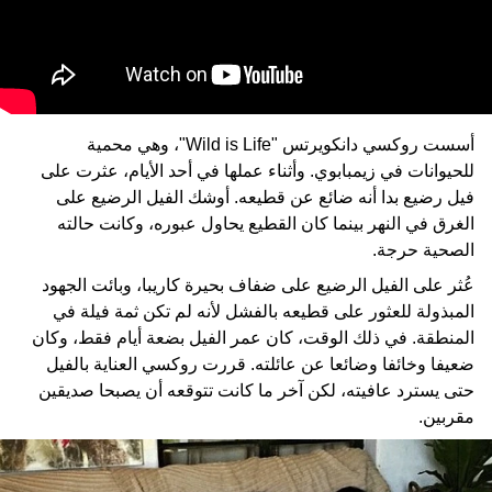
أسست روكسي دانكويرتس "Wild is Life"، وهي محمية
للحيوانات في زيمبابوي. وأثناء عملها في أحد الأيام، عثرت على
فيل رضيع بدا أنه ضائع عن قطيعه. أوشك الفيل الرضيع على
الغرق في النهر بينما كان القطيع يحاول عبوره، وكانت حالته
الصحية حرجة.
عُثر على الفيل الرضيع على ضفاف بحيرة كاريبا، وبائت الجهود
المبذولة للعثور على قطيعه بالفشل لأنه لم تكن ثمة فيلة في
المنطقة. في ذلك الوقت، كان عمر الفيل بضعة أيام فقط، وكان
ضعيفا وخائفا وضائعا عن عائلته. قررت روكسي العناية بالفيل
حتى يسترد عافيته، لكن آخر ما كانت تتوقعه أن يصبحا صديقين
مقربين.