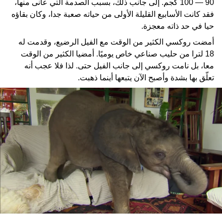
90 — 100 كجم. إلى جانب ذلك، بسبب الصدمة التي عانى منها،
فقد كانت الأسابيع القليلة الأولى من حياته صعبة جدا، وكان بقاؤه
حيا في حد ذاته معجزة.
أمضت روكسي الكثير من الوقت مع الفيل الرضيع، وقدمت له
18 لترا من حليب صناعي خاص يوميًا. أمضيا الكثير من الوقت
معا، بل نامت روكسي إلى جانب الفيل حتى. لذا فلا عجب أنه
تعلّق بها بشدة وأصبح الآن يتبعها أينما ذهبت.