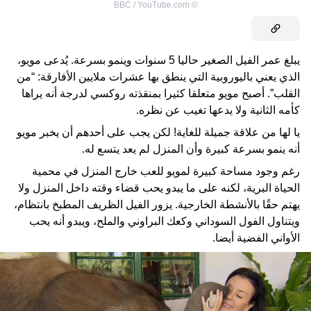
BBC / YouTube.com
©
يبلغ عمر الفيل الصغير حاليا 5 سنوات وينمو بسرعة. يُدعى مويو،
الذي يعني باليوروبية التي ينطق بها عشرات ملايين الأفارقة: “من
القلب”. أصبح مويو متعلقا كثيرا بمنقذته روكسي لدرجة أنه يراها
كأمه الثانية ولا يدعها تغيب عن نظره.
يا لها من علاقة جميلة للغاية! لكن يجب على أحدهم أن يخبر مويو
أنه ينمو بسرعة كبيرة وأن المنزل لم يعد يتسع له.
رغم وجود مساحة كبيرة لمويو للعب خارج المنزل في محمية
الحياة البرية، لكنه على ما يبدو يحب قضاء وقته داخل المنزل ولا
يهتم حقًا بالأنشطة الخارجية. يزور الفيل الظريف المطبخ بانتظام،
ويتناول الفول السوداني وكعك البراوني والملح، ويبدو أنه يحب
الأواني الفضية أيضا.