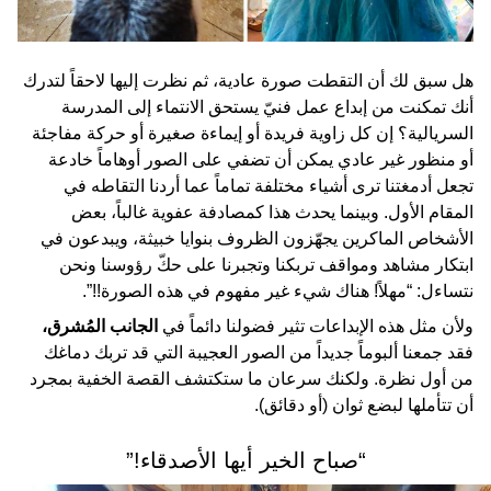
هل سبق لك أن التقطت صورة عادية، ثم نظرت إليها لاحقاً لتدرك
أنك تمكنت من إبداع عمل فنيّ يستحق الانتماء إلى المدرسة
السريالية؟ إن كل زاوية فريدة أو إيماءة صغيرة أو حركة مفاجئة
أو منظور غير عادي يمكن أن تضفي على الصور أوهاماً خادعة
تجعل أدمغتنا ترى أشياء مختلفة تماماً عما أردنا التقاطه في
المقام الأول. وبينما يحدث هذا كمصادفة عفوية غالباً، بعض
الأشخاص الماكرين يجهّزون الظروف بنوايا خبيثة، ويبدعون في
ابتكار مشاهد ومواقف تربكنا وتجبرنا على حكّ رؤوسنا ونحن
نتساءل: “مهلاً! هناك شيء غير مفهوم في هذه الصورة!!”.
ولأن مثل هذه الإبداعات تثير فضولنا دائماً في
الجانب المُشرق،
فقد جمعنا ألبوماً جديداً من الصور العجيبة التي قد تربك دماغك
من أول نظرة. ولكنك سرعان ما ستكتشف القصة الخفية بمجرد
أن تتأملها لبضع ثوان (أو دقائق).
“صباح الخير أيها الأصدقاء!”