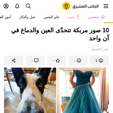
شخصي
جديد
علم النفس
حيل وأفكار
أمور الف
10 صور مربكة تتحدّى العين والدماغ في
آن واحد
مثير للفضول
-
-
-
1