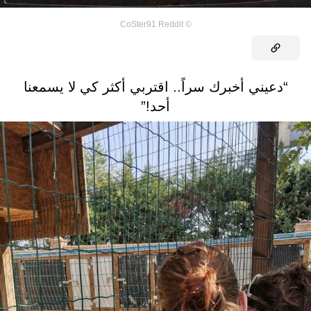
CoSter91 Reddit
©
“دعيني أخبرك سراً.. اقتربي أكثر كي لا يسمعنا
أحد!”