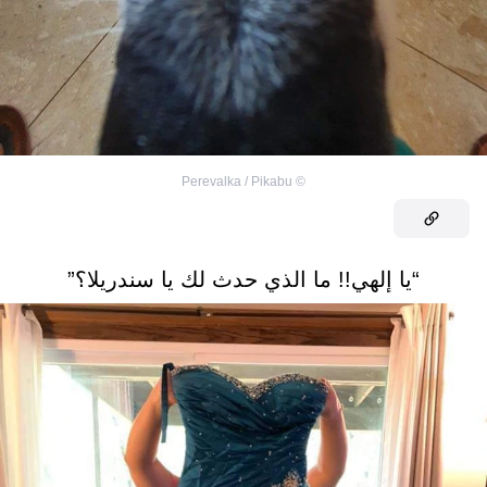
Perevalka / Pikabu
©
“يا إلهي!! ما الذي حدث لك يا سندريلا؟”