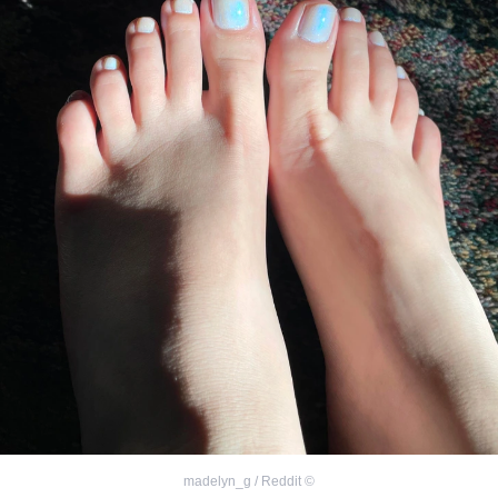
madelyn_g / Reddit
©