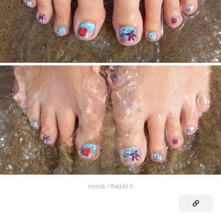
msndk / Reddit
©