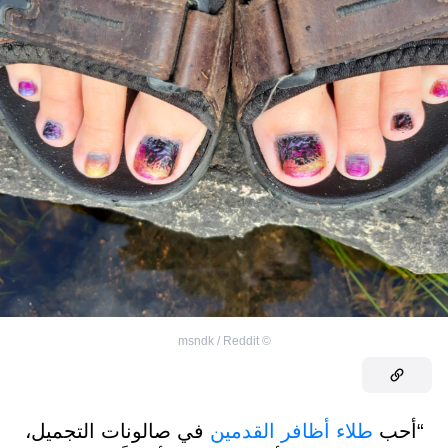
msndk / Reddit
©
“أحب
طلاء أظافر القدمين
في صالونات التجميل،