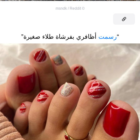
msndk / Reddit
©
“
رسمت
أظافري بفرشاة طلاء صغيرة”