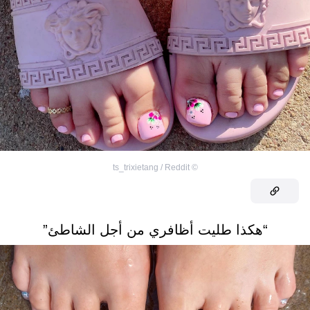
ts_trixietang / Reddit
©
“هكذا طليت أظافري من أجل الشاطئ”