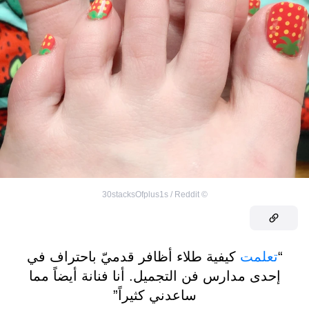
30stacksOfplus1s / Reddit
©
“
تعلمت
كيفية طلاء أظافر قدميّ باحتراف في
إحدى مدارس فن التجميل. أنا فنانة أيضاً مما
ساعدني كثيراً”