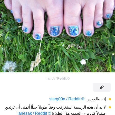
msndk / Reddit
©
إنه طاووس!
© starg00n / Reddit
لا بد أن هذه الرسمة استغرقت وقتاً طويلاً جداً! أتمنى أن ترتدي
صندلاً كي يرى الجميع هذا الطلاء!
© janezak / Reddit