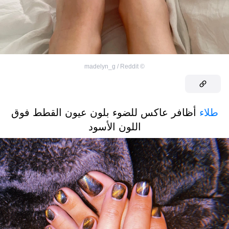
madelyn_g / Reddit
©
طلاء
أظافر عاكس للضوء بلون عيون القطط فوق
اللون الأسود