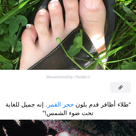
WeaselsAndDip / Reddit
©
“طلاء أظافر قدم بلون
حجر القمر
. إنه جميل للغاية
تحت ضوء الشمس!”