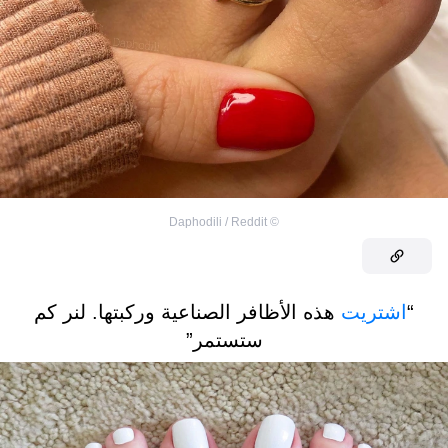
Daphodili / Reddit
©
“
اشتريت
هذه الأظافر الصناعية وركبتها. لنر كم
ستستمر”