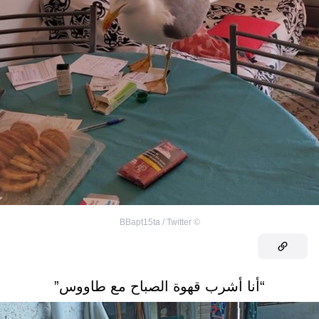
BBapt15ta / Twitter
©
“أنا أشرب قهوة الصباح مع طاووس”