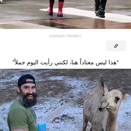
jorgeqrph / Reddit
©
“هذا ليس معتاداً هنا، لكنني رأيت اليوم جملاً”