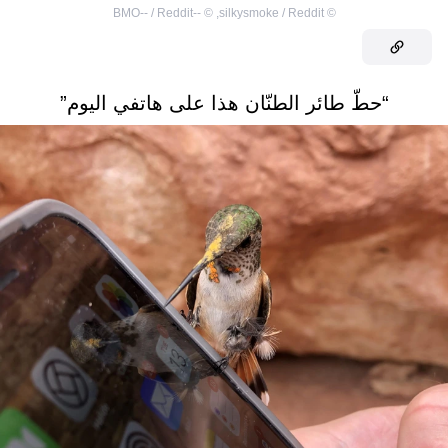
--BMO-- / Reddit
©
,
silkysmoke / Reddit
©
“حطّ طائر الطنّان هذا على هاتفي اليوم”