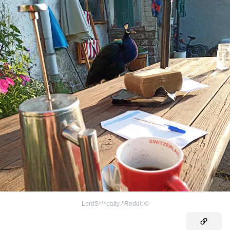
LordS***patty ​/ Reddit
©