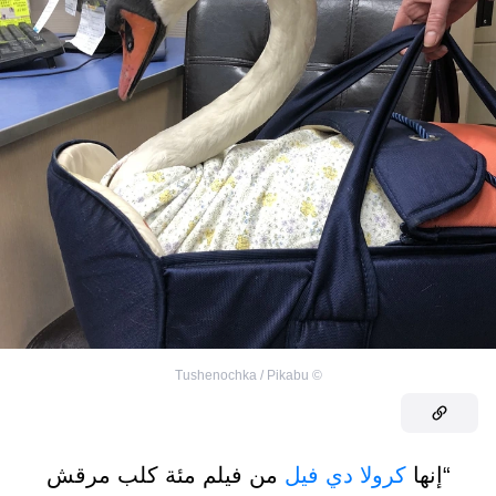
Tushenochka / Pikabu
©
“إنها
كرولا دي فيل
من فيلم مئة كلب مرقش