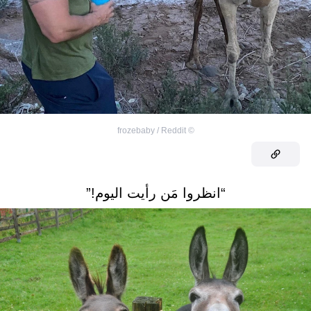
frozebaby / Reddit
©
“انظروا مَن رأيت اليوم!”