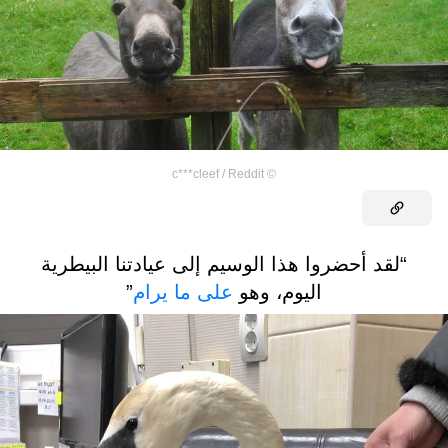
c***cleef / Reddit
©
“لقد أحضروا هذا الوسيم إلى عيادتنا البيطرية
اليوم، وهو
على ما يرام
”