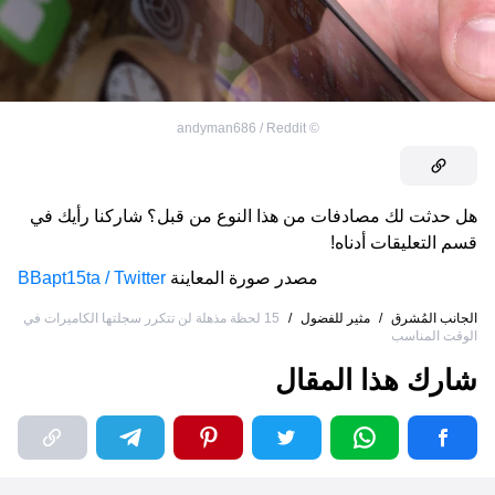
andyman686 / Reddit
©
هل حدثت لك مصادفات من هذا النوع من قبل؟ شاركنا رأيك في
قسم التعليقات أدناه!
مصدر صورة المعاينة
BBapt15ta / Twitter
الجانب المُشرق
/
مثير للفضول
/
15 لحظة مذهلة لن تتكرر سجلتها الكاميرات في
الوقت المناسب
شارك هذا المقال