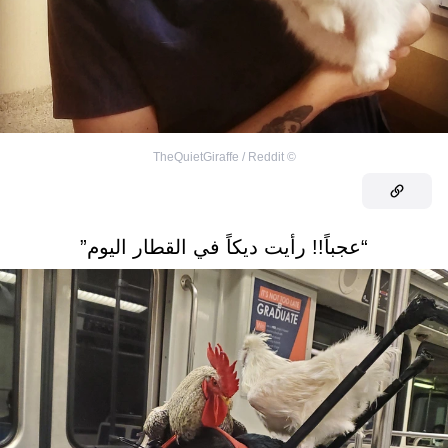
TheQuietGiraffe / Reddit
©
“عجباً!! رأيت ديكاً في القطار اليوم”